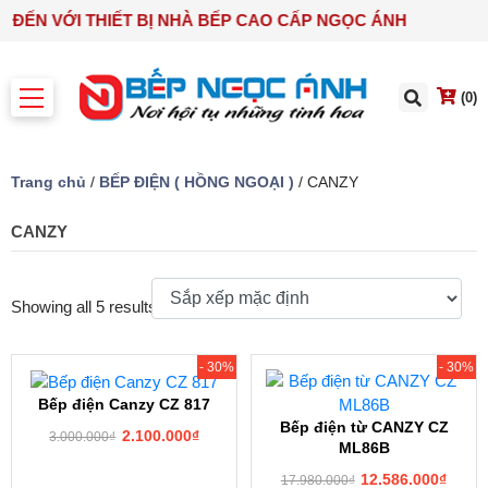
N ĐẾN VỚI THIẾT BỊ NHÀ BẾP CAO CẤP NGỌC ÁNH
(0)
Trang chủ
/
BẾP ĐIỆN ( HỒNG NGOẠI )
/ CANZY
CANZY
Showing all 5 results
- 30%
- 30%
Bếp điện Canzy CZ 817
Bếp điện từ CANZY CZ
2.100.000
₫
3.000.000
₫
ML86B
12.586.000
₫
17.980.000
₫