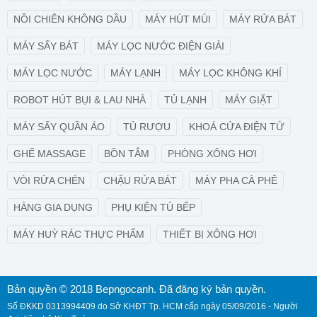
NỒI CHIÊN KHÔNG DẦU
MÁY HÚT MÙI
MÁY RỬA BÁT
MÁY SẤY BÁT
MÁY LỌC NƯỚC ĐIỆN GIẢI
MÁY LỌC NƯỚC
MÁY LẠNH
MÁY LỌC KHÔNG KHÍ
ROBOT HÚT BỤI & LAU NHÀ
TỦ LẠNH
MÁY GIẶT
MÁY SẤY QUẦN ÁO
TỦ RƯỢU
KHOÁ CỬA ĐIỆN TỬ
GHẾ MASSAGE
BỒN TẮM
PHÒNG XÔNG HƠI
VÒI RỬA CHÉN
CHẬU RỬA BÁT
MÁY PHA CÀ PHÊ
HÀNG GIA DỤNG
PHỤ KIỆN TỦ BẾP
MÁY HUỲ RÁC THỰC PHẨM
THIẾT BỊ XÔNG HƠI
Bản quyền © 2018 Bepngocanh. Đã đăng ký bản quyền.
Số ĐKKD 0313994409 do Sở KHĐT Tp. HCM cấp ngày 05/09/2016 - Người