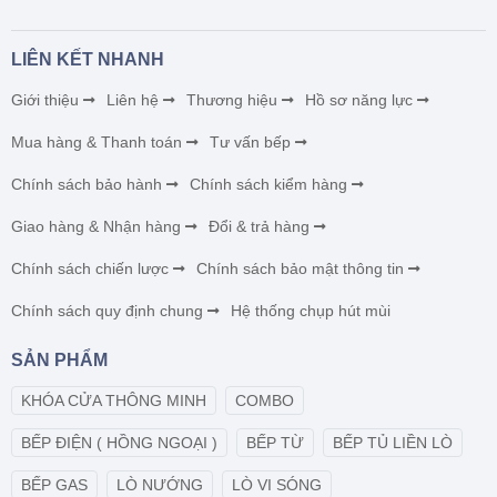
LIÊN KẾT NHANH
Giới thiệu
Liên hệ
Thương hiệu
Hồ sơ năng lực
Mua hàng & Thanh toán
Tư vấn bếp
Chính sách bảo hành
Chính sách kiểm hàng
Giao hàng & Nhận hàng
Đổi & trả hàng
Chính sách chiến lược
Chính sách bảo mật thông tin
Chính sách quy định chung
Hệ thống chụp hút mùi
SẢN PHẨM
KHÓA CỬA THÔNG MINH
COMBO
BẾP ĐIỆN ( HỒNG NGOẠI )
BẾP TỪ
BẾP TỦ LIỀN LÒ
BẾP GAS
LÒ NƯỚNG
LÒ VI SÓNG