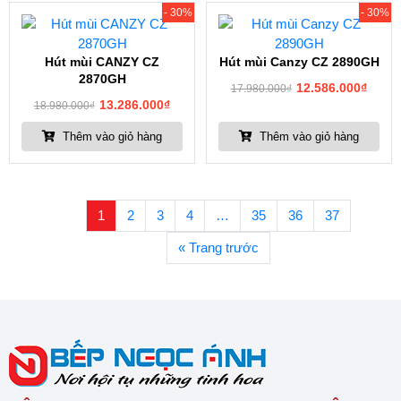
- 30%
- 30%
Hút mùi CANZY CZ
Hút mùi Canzy CZ 2890GH
2870GH
12.586.000
₫
17.980.000
₫
13.286.000
₫
18.980.000
₫
Thêm vào giỏ hàng
Thêm vào giỏ hàng
1
2
3
4
…
35
36
37
« Trang trước