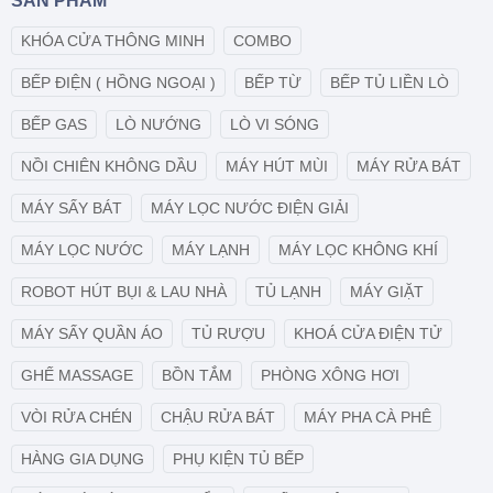
SẢN PHẨM
KHÓA CỬA THÔNG MINH
COMBO
BẾP ĐIỆN ( HỒNG NGOẠI )
BẾP TỪ
BẾP TỦ LIỀN LÒ
BẾP GAS
LÒ NƯỚNG
LÒ VI SÓNG
NỒI CHIÊN KHÔNG DẦU
MÁY HÚT MÙI
MÁY RỬA BÁT
MÁY SẤY BÁT
MÁY LỌC NƯỚC ĐIỆN GIẢI
MÁY LỌC NƯỚC
MÁY LẠNH
MÁY LỌC KHÔNG KHÍ
ROBOT HÚT BỤI & LAU NHÀ
TỦ LẠNH
MÁY GIẶT
MÁY SẤY QUẦN ÁO
TỦ RƯỢU
KHOÁ CỬA ĐIỆN TỬ
GHẾ MASSAGE
BỒN TẮM
PHÒNG XÔNG HƠI
VÒI RỬA CHÉN
CHẬU RỬA BÁT
MÁY PHA CÀ PHÊ
HÀNG GIA DỤNG
PHỤ KIỆN TỦ BẾP