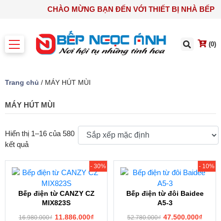
CHÀO MỪNG BẠN ĐẾN VỚI THIẾT BỊ NHÀ B
(0)
Trang chủ
/ MÁY HÚT MÙI
MÁY HÚT MÙI
Hiển thị 1–16 của 580
kết quả
- 30%
- 10%
Bếp điện từ CANZY CZ
Bếp điện từ đôi Baidee
MIX823S
A5-3
11.886.000
₫
47.500.000
₫
16.980.000
₫
52.780.000
₫