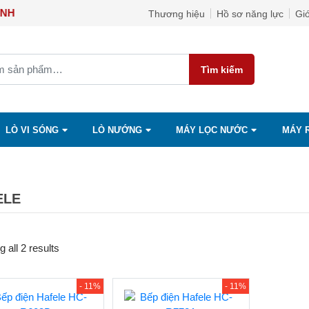
ỌC ÁNH
Thương hiệu
Hồ sơ năng lực
Giớ
Tìm kiếm
LÒ VI SÓNG
LÒ NƯỚNG
MÁY LỌC NƯỚC
MÁY 
ELE
 all 2 results
- 11%
- 11%