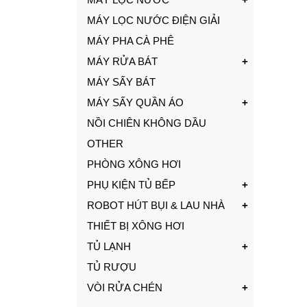
MÁY LỌC NƯỚC ĐIỆN GIẢI
MÁY PHA CÀ PHÊ
MÁY RỬA BÁT
MÁY SẤY BÁT
MÁY SẤY QUẦN ÁO
NỒI CHIÊN KHÔNG DẦU
OTHER
PHÒNG XÔNG HƠI
PHỤ KIỆN TỦ BẾP
ROBOT HÚT BỤI & LAU NHÀ
THIẾT BỊ XÔNG HƠI
TỦ LẠNH
TỦ RƯỢU
VÒI RỬA CHÉN