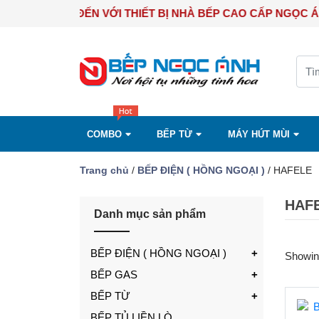
CHÀO MỪNG BẠN ĐẾN VỚI THIẾT BỊ NHÀ BẾP CAO CẤP NG
COMBO
BẾP TỪ
MÁY HÚT MÙI
Trang chủ
/
BẾP ĐIỆN ( HỒNG NGOẠI )
/ HAFELE
HAF
Danh mục sản phẩm
BẾP ĐIỆN ( HỒNG NGOẠI )
Showing
BẾP GAS
BẾP TỪ
BẾP TỦ LIỀN LÒ