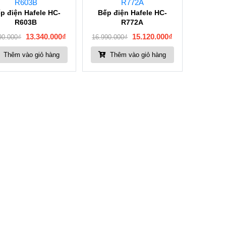
p điện Hafele HC-
Bếp điện Hafele HC-
R603B
R772A
13.340.000
₫
15.120.000
₫
90.000
₫
16.990.000
₫
Thêm vào giỏ hàng
Thêm vào giỏ hàng