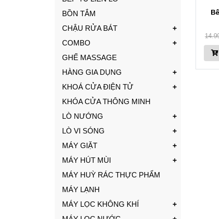
Bế
BỒN TẮM
CHẬU RỬA BÁT
14.9
COMBO
GHẾ MASSAGE
HÀNG GIA DỤNG
KHOÁ CỬA ĐIỆN TỬ
KHÓA CỬA THÔNG MINH
LÒ NƯỚNG
LÒ VI SÓNG
MÁY GIẶT
MÁY HÚT MÙI
MÁY HUỲ RÁC THỰC PHẨM
MÁY LẠNH
MÁY LỌC KHÔNG KHÍ
MÁY LỌC NƯỚC