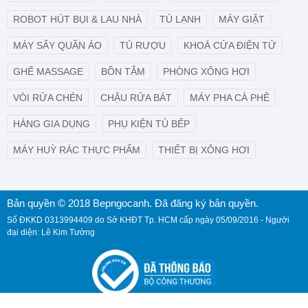
ROBOT HÚT BỤI & LAU NHÀ
TỦ LẠNH
MÁY GIẶT
MÁY SẤY QUẦN ÁO
TỦ RƯỢU
KHOÁ CỬA ĐIỆN TỬ
GHẾ MASSAGE
BỒN TẮM
PHÒNG XÔNG HƠI
VÒI RỬA CHÉN
CHẬU RỬA BÁT
MÁY PHA CÀ PHÊ
HÀNG GIA DỤNG
PHỤ KIỆN TỦ BẾP
MÁY HUỲ RÁC THỰC PHẨM
THIẾT BỊ XÔNG HƠI
Bản quyền © 2018 Bepngocanh. Đã đăng ký bản quyền.
Số ĐKKD 0313994409 do Sở KHĐT Tp. HCM cấp ngày 05/09/2016 - Người
đại diện: Lê Kim Tường