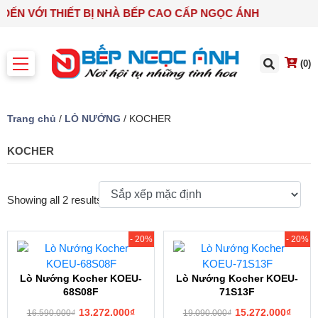
 ĐẾN VỚI THIẾT BỊ NHÀ BẾP CAO CẤP NGỌC ÁNH
(0)
Trang chủ
/
LÒ NƯỚNG
/ KOCHER
KOCHER
Showing all 2 results
- 20%
- 20%
Lò Nướng Kocher KOEU-
Lò Nướng Kocher KOEU-
68S08F
71S13F
13.272.000
₫
15.272.000
₫
16.590.000
₫
19.090.000
₫