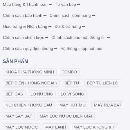
Mua hàng & Thanh toán
Tư vấn bếp
Chính sách bảo hành
Chính sách kiểm hàng
Giao hàng & Nhận hàng
Đổi & trả hàng
Chính sách chiến lược
Chính sách bảo mật thông tin
Chính sách quy định chung
Hệ thống chụp hút mùi
SẢN PHẨM
KHÓA CỬA THÔNG MINH
COMBO
BẾP ĐIỆN ( HỒNG NGOẠI )
BẾP TỪ
BẾP TỦ LIỀN LÒ
BẾP GAS
LÒ NƯỚNG
LÒ VI SÓNG
NỒI CHIÊN KHÔNG DẦU
MÁY HÚT MÙI
MÁY RỬA BÁT
MÁY SẤY BÁT
MÁY LỌC NƯỚC ĐIỆN GIẢI
MÁY LỌC NƯỚC
MÁY LẠNH
MÁY LỌC KHÔNG KHÍ