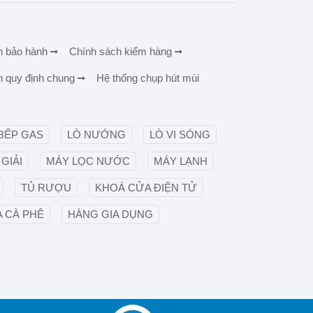
h bảo hành
Chính sách kiểm hàng
h quy định chung
Hệ thống chụp hút mùi
BẾP GAS
LÒ NƯỚNG
LÒ VI SÓNG
GIẢI
MÁY LỌC NƯỚC
MÁY LẠNH
TỦ RƯỢU
KHOÁ CỬA ĐIỆN TỬ
 CÀ PHÊ
HÀNG GIA DỤNG