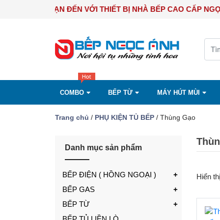
CHÀO MỪNG BẠN ĐẾN VỚI THIẾT BỊ NHÀ BẾP CAO CẤ
COMBO
BẾP TỪ
MÁY HÚT MÙI
Trang chủ
/
PHỤ KIỆN TỦ BẾP
/ Thùng Gạo
Thùn
Danh mục sản phẩm
BẾP ĐIỆN ( HỒNG NGOẠI )
Hiển th
BẾP GAS
BẾP TỪ
BẾP TỦ LIỀN LÒ