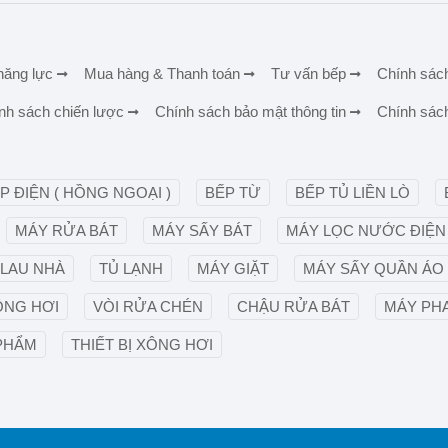
năng lực
Mua hàng & Thanh toán
Tư vấn bếp
Chính sác
nh sách chiến lược
Chính sách bảo mật thông tin
Chính sác
P ĐIỆN ( HỒNG NGOẠI )
BẾP TỪ
BẾP TỦ LIỀN LÒ
MÁY RỬA BÁT
MÁY SẤY BÁT
MÁY LỌC NƯỚC ĐIỆN 
 LAU NHÀ
TỦ LẠNH
MÁY GIẶT
MÁY SẤY QUẦN ÁO
ÔNG HƠI
VÒI RỬA CHÉN
CHẬU RỬA BÁT
MÁY PHA
PHẨM
THIẾT BỊ XÔNG HƠI