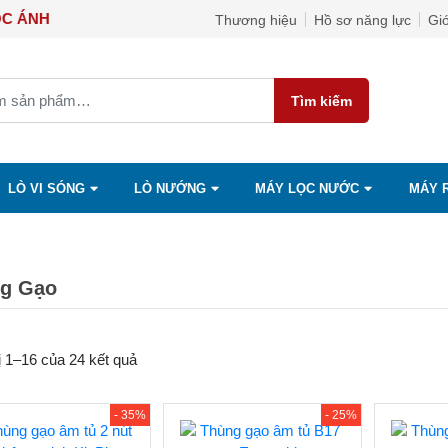
P NGỌC ÁNH
Thương hiệu
Hồ sơ năng lực
Giớ
Tìm kiếm
LÒ VI SÓNG
LÒ NƯỚNG
MÁY LỌC NƯỚC
MÁY 
g Gạo
ị 1–16 của 24 kết quả
- 35%
- 25%