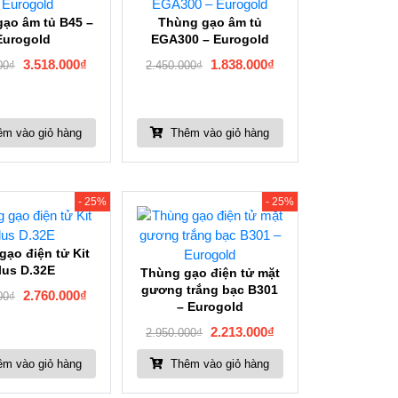
ạo âm tủ B45 –
Thùng gạo âm tủ
Eurogold
EGA300 – Eurogold
3.518.000
₫
1.838.000
₫
00
₫
2.450.000
₫
m vào giỏ hàng
Thêm vào giỏ hàng
- 25%
- 25%
gạo điện tử Kit
lus D.32E
Thùng gạo điện tử mặt
gương trắng bạc B301
2.760.000
₫
00
₫
– Eurogold
2.213.000
₫
2.950.000
₫
m vào giỏ hàng
Thêm vào giỏ hàng