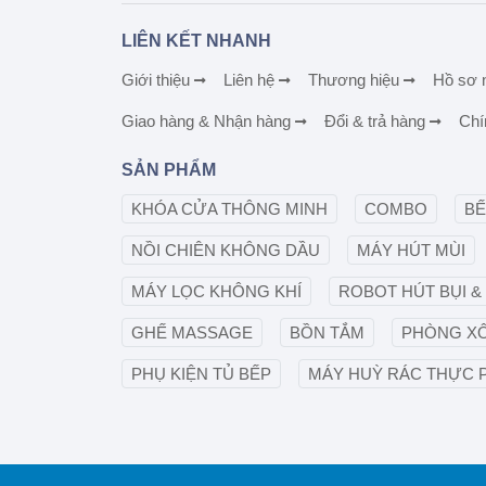
LIÊN KẾT NHANH
Giới thiệu
Liên hệ
Thương hiệu
Hồ sơ 
Giao hàng & Nhận hàng
Đổi & trả hàng
Chí
SẢN PHẨM
KHÓA CỬA THÔNG MINH
COMBO
BẾ
NỒI CHIÊN KHÔNG DẦU
MÁY HÚT MÙI
MÁY LỌC KHÔNG KHÍ
ROBOT HÚT BỤI &
GHẾ MASSAGE
BỒN TẮM
PHÒNG X
PHỤ KIỆN TỦ BẾP
MÁY HUỲ RÁC THỰC 