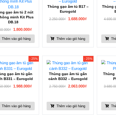
Thùng gạo âm tủ B17 –
Thùng g
Eurogold
ng gạo âm tủ 2 nút
thông minh Kit Plus
1.688.000
₫
2.250.000
₫
4.690.0
DB.18
1.800.000
₫
60.000
₫
Thêm vào giỏ hàng
Thêm vào giỏ hàng
Thê
- 25%
- 25%
ùng gạo âm tủ gắn
Thùng gạo âm tủ gắn
Thùng 
h B331 – Eurogold
cánh B332 – Eurogold
P
1.988.000
₫
2.063.000
₫
50.000
₫
2.750.000
₫
3.680.0
Thêm vào giỏ hàng
Thêm vào giỏ hàng
Thê