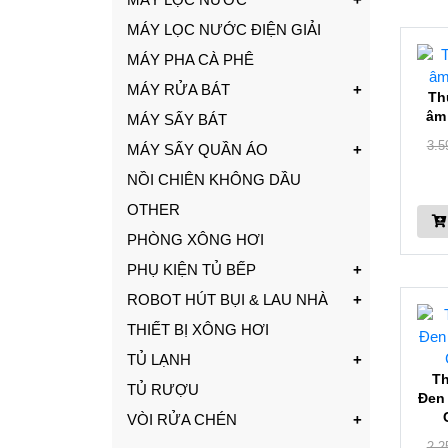
MÁY LỌC NƯỚC ĐIỆN GIẢI
MÁY PHA CÀ PHÊ
MÁY RỬA BÁT
Th
âm 
MÁY SẤY BÁT
3.5
MÁY SẤY QUẦN ÁO
NỒI CHIÊN KHÔNG DẦU
OTHER
PHÒNG XÔNG HƠI
PHỤ KIỆN TỦ BẾP
ROBOT HÚT BỤI & LAU NHÀ
THIẾT BỊ XÔNG HƠI
TỦ LẠNH
Th
TỦ RƯỢU
Đen 
VÒI RỬA CHÉN
2.2