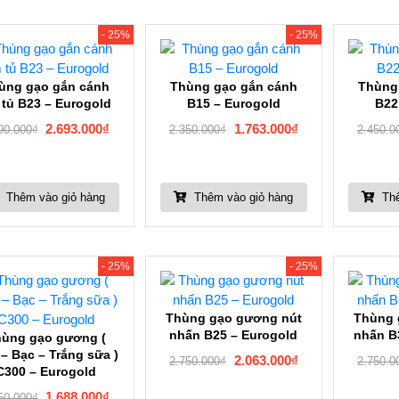
- 25%
- 25%
ùng gạo gắn cánh
Thùng gạo gắn cánh
Thùng
tủ B23 – Eurogold
B15 – Eurogold
B22
2.693.000
₫
1.763.000
₫
90.000
₫
2.350.000
₫
2.450.0
Thêm vào giỏ hàng
Thêm vào giỏ hàng
Thê
- 25%
- 25%
Thùng gạo gương nút
Thùng 
nhấn B25 – Eurogold
nhấn B
ùng gạo gương (
– Bạc – Trắng sữa )
2.063.000
₫
2.750.000
₫
2.750.0
C300 – Eurogold
1.688.000
₫
50.000
₫