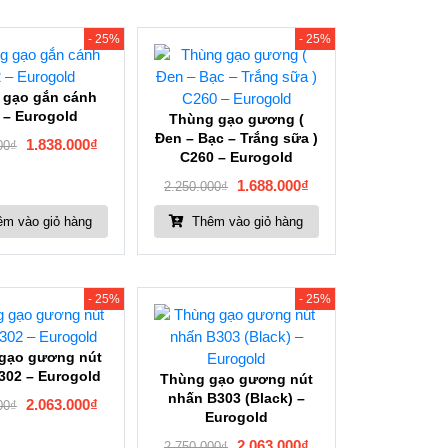
- 25%
- 25%
 gạo gắn cánh
 – Eurogold
Thùng gạo gương (
Đen – Bạc – Trắng sữa )
1.838.000
₫
00
₫
C260 – Eurogold
1.688.000
₫
2.250.000
₫
m vào giỏ hàng
Thêm vào giỏ hàng
- 25%
- 25%
gạo gương nút
302 – Eurogold
Thùng gạo gương nút
nhấn B303 (Black) –
2.063.000
₫
00
₫
Eurogold
2.063.000
₫
2.750.000
₫