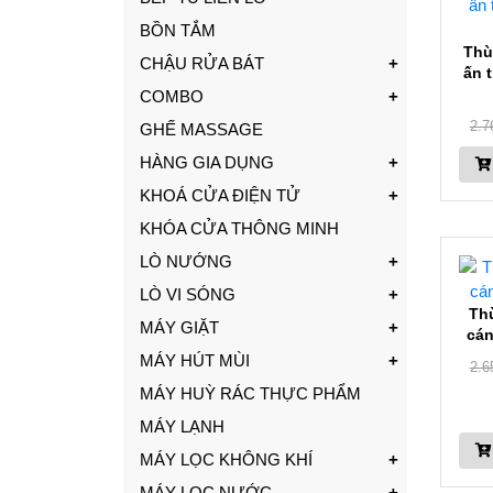
BỒN TẮM
Thù
CHẬU RỬA BÁT
ấn 
COMBO
2.7
GHẾ MASSAGE
HÀNG GIA DỤNG
KHOÁ CỬA ĐIỆN TỬ
KHÓA CỬA THÔNG MINH
LÒ NƯỚNG
LÒ VI SÓNG
Th
MÁY GIẶT
cán
MÁY HÚT MÙI
2.6
MÁY HUỲ RÁC THỰC PHẨM
MÁY LẠNH
MÁY LỌC KHÔNG KHÍ
MÁY LỌC NƯỚC