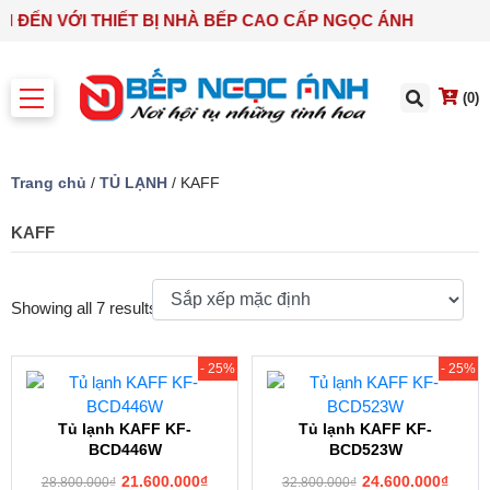
ẠN ĐẾN VỚI THIẾT BỊ NHÀ BẾP CAO CẤP NGỌC ÁNH
(0)
Trang chủ
/
TỦ LẠNH
/ KAFF
KAFF
Showing all 7 results
- 25%
- 25%
Tủ lạnh KAFF KF-
Tủ lạnh KAFF KF-
BCD446W
BCD523W
21.600.000
₫
24.600.000
₫
28.800.000
₫
32.800.000
₫