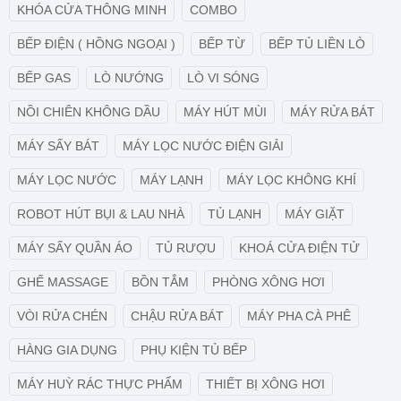
KHÓA CỬA THÔNG MINH
COMBO
BẾP ĐIỆN ( HỒNG NGOẠI )
BẾP TỪ
BẾP TỦ LIỀN LÒ
BẾP GAS
LÒ NƯỚNG
LÒ VI SÓNG
NỒI CHIÊN KHÔNG DẦU
MÁY HÚT MÙI
MÁY RỬA BÁT
MÁY SẤY BÁT
MÁY LỌC NƯỚC ĐIỆN GIẢI
MÁY LỌC NƯỚC
MÁY LẠNH
MÁY LỌC KHÔNG KHÍ
ROBOT HÚT BỤI & LAU NHÀ
TỦ LẠNH
MÁY GIẶT
MÁY SẤY QUẦN ÁO
TỦ RƯỢU
KHOÁ CỬA ĐIỆN TỬ
GHẾ MASSAGE
BỒN TẮM
PHÒNG XÔNG HƠI
VÒI RỬA CHÉN
CHẬU RỬA BÁT
MÁY PHA CÀ PHÊ
HÀNG GIA DỤNG
PHỤ KIỆN TỦ BẾP
MÁY HUỲ RÁC THỰC PHẨM
THIẾT BỊ XÔNG HƠI