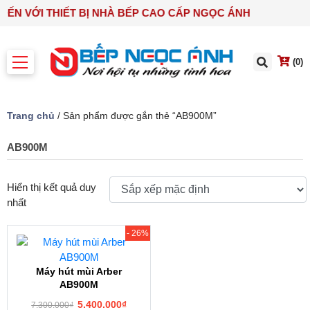
 ĐẾN VỚI THIẾT BỊ NHÀ BẾP CAO CẤP NGỌC ÁNH
(0)
Trang chủ
/ Sản phẩm được gắn thẻ “AB900M”
AB900M
Hiển thị kết quả duy
nhất
- 26%
Máy hút mùi Arber
AB900M
5.400.000
₫
7.300.000
₫