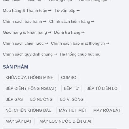
Mua hàng & Thanh toán
Tư vấn bếp
Chính sách bảo hành
Chính sách kiểm hàng
Giao hàng & Nhận hàng
Đổi & trả hàng
Chính sách chiến lược
Chính sách bảo mật thông tin
Chính sách quy định chung
Hệ thống chụp hút mùi
SẢN PHẨM
KHÓA CỬA THÔNG MINH
COMBO
BẾP ĐIỆN ( HỒNG NGOẠI )
BẾP TỪ
BẾP TỦ LIỀN LÒ
BẾP GAS
LÒ NƯỚNG
LÒ VI SÓNG
NỒI CHIÊN KHÔNG DẦU
MÁY HÚT MÙI
MÁY RỬA BÁT
MÁY SẤY BÁT
MÁY LỌC NƯỚC ĐIỆN GIẢI