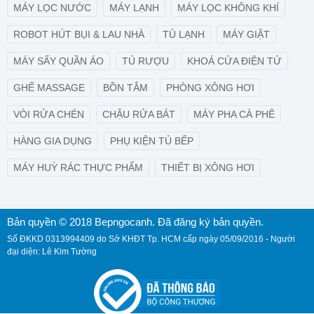
MÁY LỌC NƯỚC
MÁY LẠNH
MÁY LỌC KHÔNG KHÍ
ROBOT HÚT BỤI & LAU NHÀ
TỦ LẠNH
MÁY GIẶT
MÁY SẤY QUẦN ÁO
TỦ RƯỢU
KHOÁ CỬA ĐIỆN TỬ
GHẾ MASSAGE
BỒN TẮM
PHÒNG XÔNG HƠI
VÒI RỬA CHÉN
CHẬU RỬA BÁT
MÁY PHA CÀ PHÊ
HÀNG GIA DỤNG
PHỤ KIỆN TỦ BẾP
MÁY HUỲ RÁC THỰC PHẨM
THIẾT BỊ XÔNG HƠI
Bản quyền © 2018 Bepngocanh. Đã đăng ký bản quyền.
Số ĐKKD 0313994409 do Sở KHĐT Tp. HCM cấp ngày 05/09/2016 - Người
đại diện: Lê Kim Tường