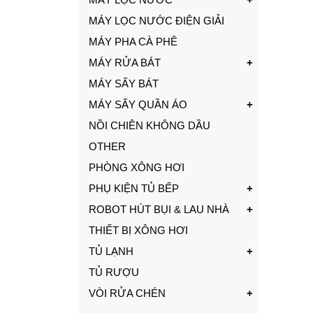
MÁY LỌC NƯỚC ĐIỆN GIẢI
MÁY PHA CÀ PHÊ
MÁY RỬA BÁT
MÁY SẤY BÁT
MÁY SẤY QUẦN ÁO
NỒI CHIÊN KHÔNG DẦU
OTHER
PHÒNG XÔNG HƠI
PHỤ KIỆN TỦ BẾP
ROBOT HÚT BỤI & LAU NHÀ
THIẾT BỊ XÔNG HƠI
TỦ LẠNH
TỦ RƯỢU
VÒI RỬA CHÉN