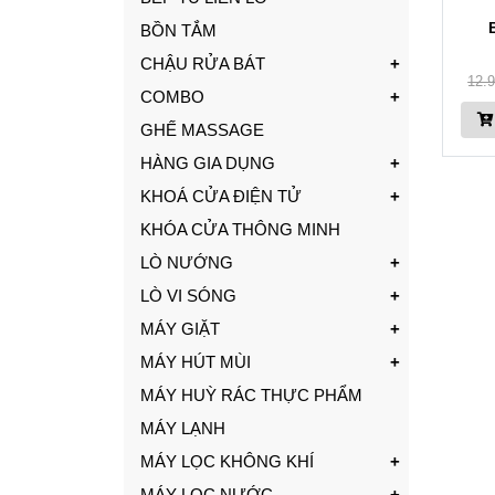
BỒN TẮM
CHẬU RỬA BÁT
12.
COMBO
GHẾ MASSAGE
HÀNG GIA DỤNG
KHOÁ CỬA ĐIỆN TỬ
KHÓA CỬA THÔNG MINH
LÒ NƯỚNG
LÒ VI SÓNG
MÁY GIẶT
MÁY HÚT MÙI
MÁY HUỲ RÁC THỰC PHẨM
MÁY LẠNH
MÁY LỌC KHÔNG KHÍ
MÁY LỌC NƯỚC