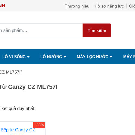
ỌC ÁNH
Thương hiệu
Hồ sơ năng lực
Giớ
Tìm kiếm
LÒ VI SÓNG
LÒ NƯỚNG
MÁY LỌC NƯỚC
MÁY 
 CZ ML757I”
Từ Canzy CZ ML757I
ị kết quả duy nhất
- 30%