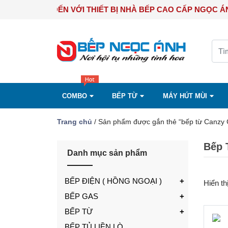
CHÀO MỪNG BẠN ĐẾN VỚI THIẾT BỊ NHÀ BẾP CAO CẤP NG
COMBO
BẾP TỪ
MÁY HÚT MÙI
Trang chủ
/ Sản phẩm được gắn thẻ “bếp từ Canzy
Bếp 
Danh mục sản phẩm
BẾP ĐIỆN ( HỒNG NGOẠI )
Hiển th
BẾP GAS
BẾP TỪ
BẾP TỦ LIỀN LÒ