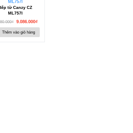
Bếp từ Canzy CZ
ML757I
9.086.000
₫
980.000
₫
Thêm vào giỏ hàng