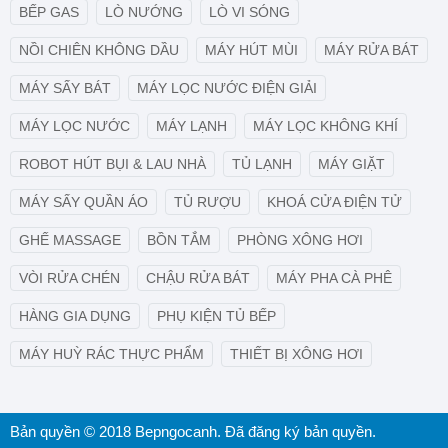
BẾP GAS
LÒ NƯỚNG
LÒ VI SÓNG
NỒI CHIÊN KHÔNG DẦU
MÁY HÚT MÙI
MÁY RỬA BÁT
MÁY SẤY BÁT
MÁY LỌC NƯỚC ĐIỆN GIẢI
MÁY LỌC NƯỚC
MÁY LẠNH
MÁY LỌC KHÔNG KHÍ
ROBOT HÚT BỤI & LAU NHÀ
TỦ LẠNH
MÁY GIẶT
MÁY SẤY QUẦN ÁO
TỦ RƯỢU
KHOÁ CỬA ĐIỆN TỬ
GHẾ MASSAGE
BỒN TẮM
PHÒNG XÔNG HƠI
VÒI RỬA CHÉN
CHẬU RỬA BÁT
MÁY PHA CÀ PHÊ
HÀNG GIA DỤNG
PHỤ KIỆN TỦ BẾP
MÁY HUỲ RÁC THỰC PHẨM
THIẾT BỊ XÔNG HƠI
Bản quyền © 2018 Bepngocanh. Đã đăng ký bản quyền.