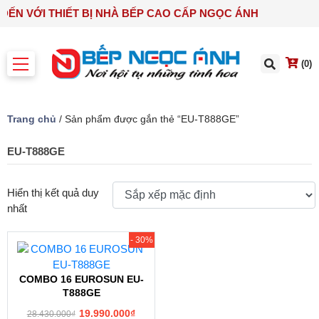
 ĐẾN VỚI THIẾT BỊ NHÀ BẾP CAO CẤP NGỌC ÁNH
(0)
Trang chủ
/ Sản phẩm được gắn thẻ “EU-T888GE”
EU-T888GE
Hiển thị kết quả duy
nhất
- 30%
COMBO 16 EUROSUN EU-
T888GE
19.990.000
₫
28.430.000
₫