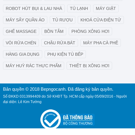
ROBOT HÚT BỤI & LAU NHÀ
TỦ LẠNH
MÁY GIẶT
MÁY SẤY QUẦN ÁO
TỦ RƯỢU
KHOÁ CỬA ĐIỆN TỬ
GHẾ MASSAGE
BỒN TẮM
PHÒNG XÔNG HƠI
VÒI RỬA CHÉN
CHẬU RỬA BÁT
MÁY PHA CÀ PHÊ
HÀNG GIA DỤNG
PHỤ KIỆN TỦ BẾP
MÁY HUỲ RÁC THỰC PHẨM
THIẾT BỊ XÔNG HƠI
Bản quyền © 2018 Bepngocanh. Đã đăng ký bản quyền.
Số ĐKKD 0313994409 do Sở KHĐT Tp. HCM cấp ngày 05/09/2016 - Người
đại diện: Lê Kim Tường