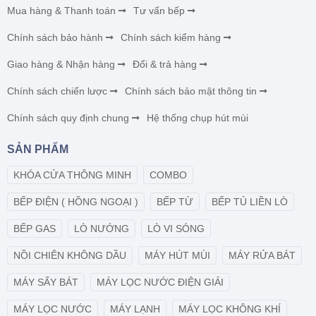
Mua hàng & Thanh toán
Tư vấn bếp
Chính sách bảo hành
Chính sách kiểm hàng
Giao hàng & Nhận hàng
Đổi & trả hàng
Chính sách chiến lược
Chính sách bảo mật thông tin
Chính sách quy định chung
Hệ thống chụp hút mùi
SẢN PHẨM
KHÓA CỬA THÔNG MINH
COMBO
BẾP ĐIỆN ( HỒNG NGOẠI )
BẾP TỪ
BẾP TỦ LIỀN LÒ
BẾP GAS
LÒ NƯỚNG
LÒ VI SÓNG
NỒI CHIÊN KHÔNG DẦU
MÁY HÚT MÙI
MÁY RỬA BÁT
MÁY SẤY BÁT
MÁY LỌC NƯỚC ĐIỆN GIẢI
MÁY LỌC NƯỚC
MÁY LẠNH
MÁY LỌC KHÔNG KHÍ