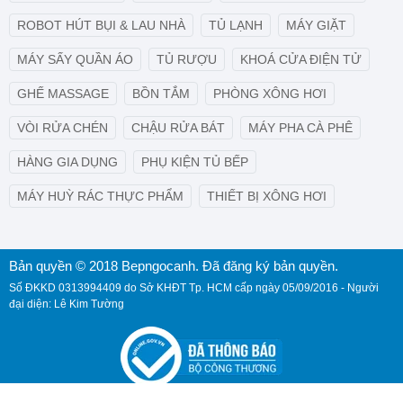
ROBOT HÚT BỤI & LAU NHÀ
TỦ LẠNH
MÁY GIẶT
MÁY SẤY QUẦN ÁO
TỦ RƯỢU
KHOÁ CỬA ĐIỆN TỬ
GHẾ MASSAGE
BỒN TẮM
PHÒNG XÔNG HƠI
VÒI RỬA CHÉN
CHẬU RỬA BÁT
MÁY PHA CÀ PHÊ
HÀNG GIA DỤNG
PHỤ KIỆN TỦ BẾP
MÁY HUỲ RÁC THỰC PHẨM
THIẾT BỊ XÔNG HƠI
Bản quyền © 2018 Bepngocanh. Đã đăng ký bản quyền.
Số ĐKKD 0313994409 do Sở KHĐT Tp. HCM cấp ngày 05/09/2016 - Người
đại diện: Lê Kim Tường