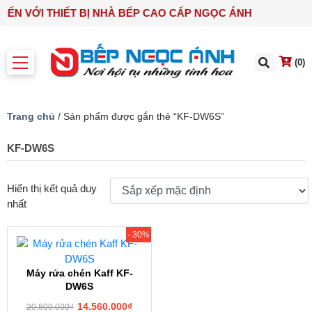
ĐẾN VỚI THIẾT BỊ NHÀ BẾP CAO CẤP NGỌC ÁNH
(0)
Trang chủ
/ Sản phẩm được gắn thẻ “KF-DW6S”
KF-DW6S
Hiển thị kết quả duy
nhất
- 30%
Máy rửa chén Kaff KF-
DW6S
14.560.000
₫
20.800.000
₫