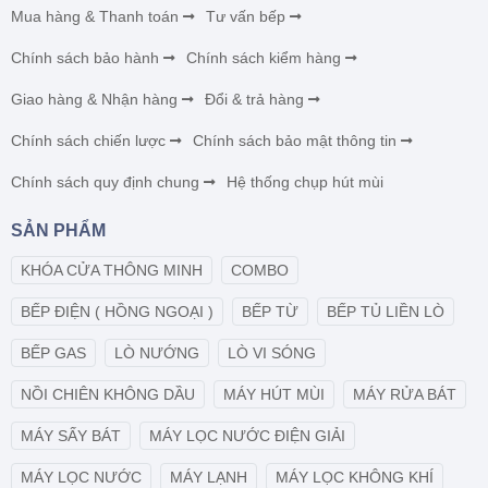
Mua hàng & Thanh toán
Tư vấn bếp
Chính sách bảo hành
Chính sách kiểm hàng
Giao hàng & Nhận hàng
Đổi & trả hàng
Chính sách chiến lược
Chính sách bảo mật thông tin
Chính sách quy định chung
Hệ thống chụp hút mùi
SẢN PHẨM
KHÓA CỬA THÔNG MINH
COMBO
BẾP ĐIỆN ( HỒNG NGOẠI )
BẾP TỪ
BẾP TỦ LIỀN LÒ
BẾP GAS
LÒ NƯỚNG
LÒ VI SÓNG
NỒI CHIÊN KHÔNG DẦU
MÁY HÚT MÙI
MÁY RỬA BÁT
MÁY SẤY BÁT
MÁY LỌC NƯỚC ĐIỆN GIẢI
MÁY LỌC NƯỚC
MÁY LẠNH
MÁY LỌC KHÔNG KHÍ