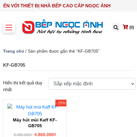
 ĐẾN VỚI THIẾT BỊ NHÀ BẾP CAO CẤP NGỌC ÁNH
(0)
Trang chủ
/ Sản phẩm được gắn thẻ “KF-GB705”
KF-GB705
Hiển thị kết quả duy
nhất
- 25%
Máy hút mùi Kaff KF-
GB705
4.860.000
₫
6.480.000
₫