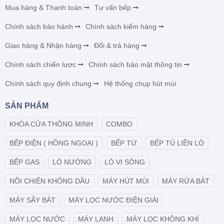
Mua hàng & Thanh toán
Tư vấn bếp
Chính sách bảo hành
Chính sách kiểm hàng
Giao hàng & Nhận hàng
Đổi & trả hàng
Chính sách chiến lược
Chính sách bảo mật thông tin
Chính sách quy định chung
Hệ thống chụp hút mùi
SẢN PHẨM
KHÓA CỬA THÔNG MINH
COMBO
BẾP ĐIỆN ( HỒNG NGOẠI )
BẾP TỪ
BẾP TỦ LIỀN LÒ
BẾP GAS
LÒ NƯỚNG
LÒ VI SÓNG
NỒI CHIÊN KHÔNG DẦU
MÁY HÚT MÙI
MÁY RỬA BÁT
MÁY SẤY BÁT
MÁY LỌC NƯỚC ĐIỆN GIẢI
MÁY LỌC NƯỚC
MÁY LẠNH
MÁY LỌC KHÔNG KHÍ