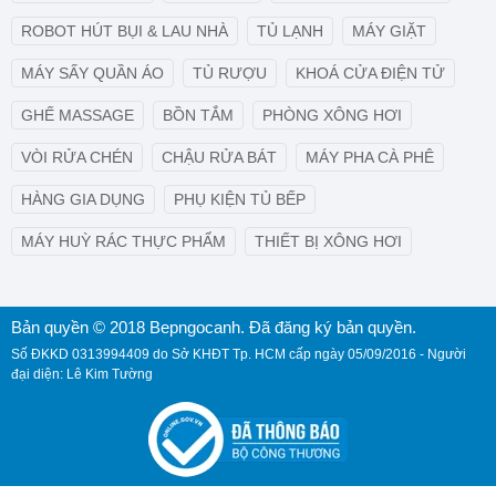
ROBOT HÚT BỤI & LAU NHÀ
TỦ LẠNH
MÁY GIẶT
MÁY SẤY QUẦN ÁO
TỦ RƯỢU
KHOÁ CỬA ĐIỆN TỬ
GHẾ MASSAGE
BỒN TẮM
PHÒNG XÔNG HƠI
VÒI RỬA CHÉN
CHẬU RỬA BÁT
MÁY PHA CÀ PHÊ
HÀNG GIA DỤNG
PHỤ KIỆN TỦ BẾP
MÁY HUỲ RÁC THỰC PHẨM
THIẾT BỊ XÔNG HƠI
Bản quyền © 2018 Bepngocanh. Đã đăng ký bản quyền.
Số ĐKKD 0313994409 do Sở KHĐT Tp. HCM cấp ngày 05/09/2016 - Người
đại diện: Lê Kim Tường