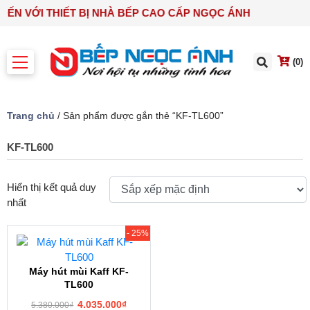
 ĐẾN VỚI THIẾT BỊ NHÀ BẾP CAO CẤP NGỌC ÁNH
(0)
Trang chủ
/ Sản phẩm được gắn thẻ “KF-TL600”
KF-TL600
Hiển thị kết quả duy
nhất
- 25%
Máy hút mùi Kaff KF-
TL600
4.035.000
₫
5.380.000
₫