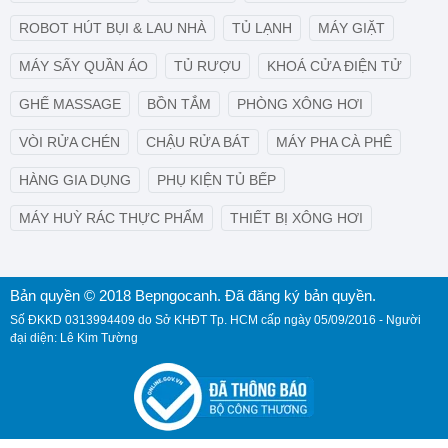
ROBOT HÚT BỤI & LAU NHÀ
TỦ LẠNH
MÁY GIẶT
MÁY SẤY QUẦN ÁO
TỦ RƯỢU
KHOÁ CỬA ĐIỆN TỬ
GHẾ MASSAGE
BỒN TẮM
PHÒNG XÔNG HƠI
VÒI RỬA CHÉN
CHẬU RỬA BÁT
MÁY PHA CÀ PHÊ
HÀNG GIA DỤNG
PHỤ KIỆN TỦ BẾP
MÁY HUỲ RÁC THỰC PHẨM
THIẾT BỊ XÔNG HƠI
Bản quyền © 2018 Bepngocanh. Đã đăng ký bản quyền.
Số ĐKKD 0313994409 do Sở KHĐT Tp. HCM cấp ngày 05/09/2016 - Người
đại diện: Lê Kim Tường