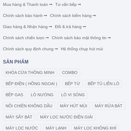
Mua hàng & Thanh toán
Tư vấn bếp
Chính sách bảo hành
Chính sách kiểm hàng
Giao hàng & Nhận hàng
Đổi & trả hàng
Chính sách chiến lược
Chính sách bảo mật thông tin
Chính sách quy định chung
Hệ thống chụp hút mùi
SẢN PHẨM
KHÓA CỬA THÔNG MINH
COMBO
BẾP ĐIỆN ( HỒNG NGOẠI )
BẾP TỪ
BẾP TỦ LIỀN LÒ
BẾP GAS
LÒ NƯỚNG
LÒ VI SÓNG
NỒI CHIÊN KHÔNG DẦU
MÁY HÚT MÙI
MÁY RỬA BÁT
MÁY SẤY BÁT
MÁY LỌC NƯỚC ĐIỆN GIẢI
MÁY LỌC NƯỚC
MÁY LẠNH
MÁY LỌC KHÔNG KHÍ