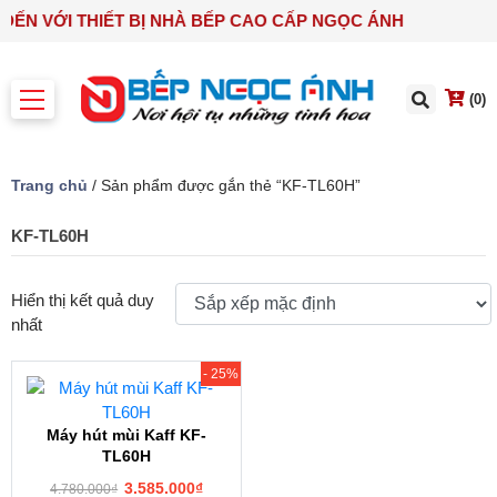
 ĐẾN VỚI THIẾT BỊ NHÀ BẾP CAO CẤP NGỌC ÁNH
(0)
Trang chủ
/ Sản phẩm được gắn thẻ “KF-TL60H”
KF-TL60H
Hiển thị kết quả duy
nhất
- 25%
Máy hút mùi Kaff KF-
TL60H
3.585.000
₫
4.780.000
₫