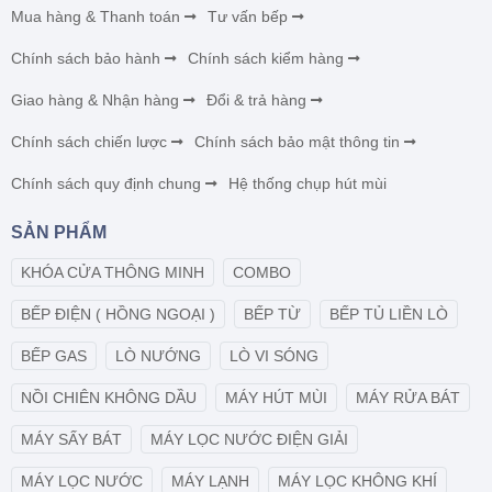
Mua hàng & Thanh toán
Tư vấn bếp
Chính sách bảo hành
Chính sách kiểm hàng
Giao hàng & Nhận hàng
Đổi & trả hàng
Chính sách chiến lược
Chính sách bảo mật thông tin
Chính sách quy định chung
Hệ thống chụp hút mùi
SẢN PHẨM
KHÓA CỬA THÔNG MINH
COMBO
BẾP ĐIỆN ( HỒNG NGOẠI )
BẾP TỪ
BẾP TỦ LIỀN LÒ
BẾP GAS
LÒ NƯỚNG
LÒ VI SÓNG
NỒI CHIÊN KHÔNG DẦU
MÁY HÚT MÙI
MÁY RỬA BÁT
MÁY SẤY BÁT
MÁY LỌC NƯỚC ĐIỆN GIẢI
MÁY LỌC NƯỚC
MÁY LẠNH
MÁY LỌC KHÔNG KHÍ