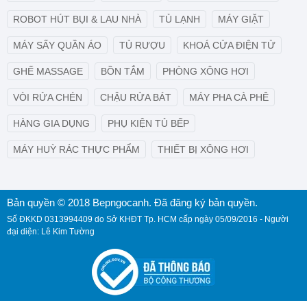
ROBOT HÚT BỤI & LAU NHÀ
TỦ LẠNH
MÁY GIẶT
MÁY SẤY QUẦN ÁO
TỦ RƯỢU
KHOÁ CỬA ĐIỆN TỬ
GHẾ MASSAGE
BỒN TẮM
PHÒNG XÔNG HƠI
VÒI RỬA CHÉN
CHẬU RỬA BÁT
MÁY PHA CÀ PHÊ
HÀNG GIA DỤNG
PHỤ KIỆN TỦ BẾP
MÁY HUỲ RÁC THỰC PHẨM
THIẾT BỊ XÔNG HƠI
Bản quyền © 2018 Bepngocanh. Đã đăng ký bản quyền.
Số ĐKKD 0313994409 do Sở KHĐT Tp. HCM cấp ngày 05/09/2016 - Người
đại diện: Lê Kim Tường