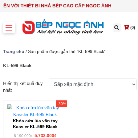
 ĐẾN VỚI THIẾT BỊ NHÀ BẾP CAO CẤP NGỌC ÁNH
(0)
Trang chủ
/ Sản phẩm được gắn thẻ “KL-599 Black”
KL-599 Black
Hiển thị kết quả duy
nhất
- 30%
Khóa cửa lùa vân tay
Kassler KL-599 Black
5.733.000
₫
8.190.000
₫