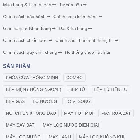
Mua hàng & Thanh toán
Tư vấn bếp
Chính sách bảo hành
Chính sách kiểm hàng
Giao hàng & Nhận hàng
Đổi & trả hàng
Chính sách chiến lược
Chính sách bảo mật thông tin
Chính sách quy định chung
Hệ thống chụp hút mùi
SẢN PHẨM
KHÓA CỬA THÔNG MINH
COMBO
BẾP ĐIỆN ( HỒNG NGOẠI )
BẾP TỪ
BẾP TỦ LIỀN LÒ
BẾP GAS
LÒ NƯỚNG
LÒ VI SÓNG
NỒI CHIÊN KHÔNG DẦU
MÁY HÚT MÙI
MÁY RỬA BÁT
MÁY SẤY BÁT
MÁY LỌC NƯỚC ĐIỆN GIẢI
MÁY LỌC NƯỚC
MÁY LẠNH
MÁY LỌC KHÔNG KHÍ