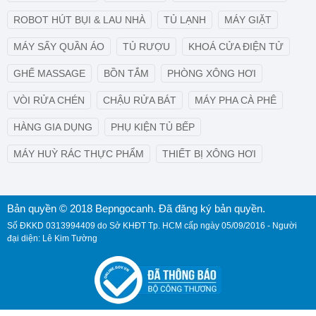
ROBOT HÚT BỤI & LAU NHÀ
TỦ LẠNH
MÁY GIẶT
MÁY SẤY QUẦN ÁO
TỦ RƯỢU
KHOÁ CỬA ĐIỆN TỬ
GHẾ MASSAGE
BỒN TẮM
PHÒNG XÔNG HƠI
VÒI RỬA CHÉN
CHẬU RỬA BÁT
MÁY PHA CÀ PHÊ
HÀNG GIA DỤNG
PHỤ KIỆN TỦ BẾP
MÁY HUỲ RÁC THỰC PHẨM
THIẾT BỊ XÔNG HƠI
Bản quyền © 2018 Bepngocanh. Đã đăng ký bản quyền.
Số ĐKKD 0313994409 do Sở KHĐT Tp. HCM cấp ngày 05/09/2016 - Người
đại diện: Lê Kim Tường