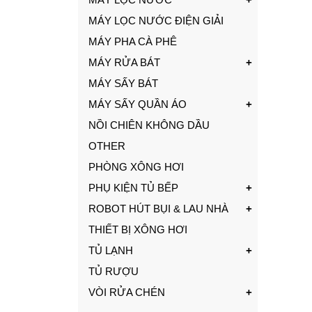
MÁY LỌC NƯỚC ĐIỆN GIẢI
MÁY PHA CÀ PHÊ
MÁY RỬA BÁT
MÁY SẤY BÁT
MÁY SẤY QUẦN ÁO
NỒI CHIÊN KHÔNG DẦU
OTHER
PHÒNG XÔNG HƠI
PHỤ KIỆN TỦ BẾP
ROBOT HÚT BỤI & LAU NHÀ
THIẾT BỊ XÔNG HƠI
TỦ LẠNH
TỦ RƯỢU
VÒI RỬA CHÉN