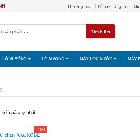
ỌC ÁNH
Thương hiệu
Hồ sơ năng lực
Giớ
Tìm kiếm
LÒ VI SÓNG
LÒ NƯỚNG
MÁY LỌC NƯỚC
MÁY 
E
ị kết quả duy nhất
- 15%