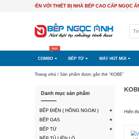
CHÀO MỪNG BẠN ĐẾN VỚI THIẾT BỊ NHÀ BẾP CAO CẤP NG
COMBO
BẾP TỪ
MÁY HÚT MÙI
Trang chủ
/ Sản phẩm được gắn thẻ “KOBE”
KOB
Danh mục sản phẩm
BẾP ĐIỆN ( HỒNG NGOẠI )
Hiển th
BẾP GAS
BẾP TỪ
BẾP TỦ LIỀN LÒ