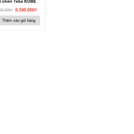
i chén Teka KOBE
6.340.000
₫
69.000
₫
Thêm vào giỏ hàng