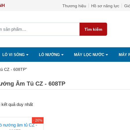
ỌC ÁNH
Thương hiệu
Hồ sơ năng lực
Giớ
Tìm kiếm
LÒ VI SÓNG
LÒ NƯỚNG
MÁY LỌC NƯỚC
MÁY 
tủ CZ - 608TP”
ướng Âm Tủ CZ - 608TP
ị kết quả duy nhất
- 26%