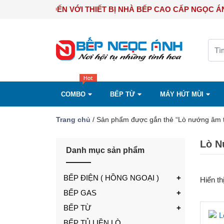
CHÀO MỪNG BẠN ĐẾN VỚI THIẾT BỊ NHÀ BẾP CAO CẤP NG
COMBO
BẾP TỪ
MÁY HÚT MÙI
Trang chủ
/ Sản phẩm được gắn thẻ “Lò nướng âm 
Lò N
Danh mục sản phẩm
BẾP ĐIỆN ( HỒNG NGOẠI )
Hiển th
BẾP GAS
BẾP TỪ
BẾP TỦ LIỀN LÒ