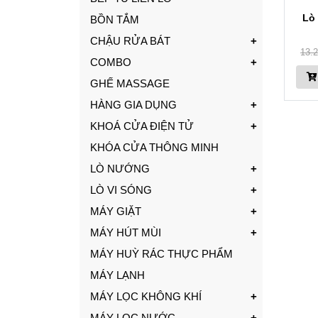
Lò
BỒN TẮM
CHẬU RỬA BÁT
13.
COMBO
GHẾ MASSAGE
HÀNG GIA DỤNG
KHOÁ CỬA ĐIỆN TỬ
KHÓA CỬA THÔNG MINH
LÒ NƯỚNG
LÒ VI SÓNG
MÁY GIẶT
MÁY HÚT MÙI
MÁY HUỲ RÁC THỰC PHẨM
MÁY LẠNH
MÁY LỌC KHÔNG KHÍ
MÁY LỌC NƯỚC