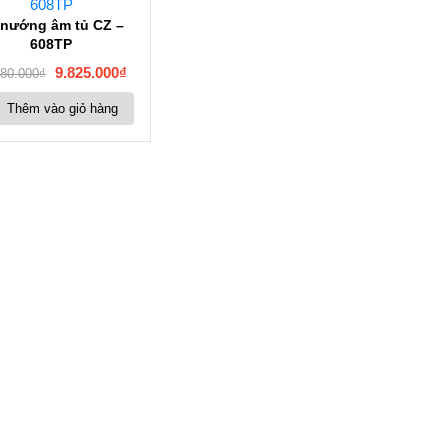
 nướng âm tủ CZ –
608TP
9.825.000
₫
280.000
₫
Thêm vào giỏ hàng