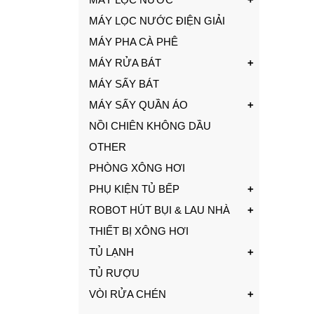
MÁY LỌC NƯỚC ĐIỆN GIẢI
MÁY PHA CÀ PHÊ
MÁY RỬA BÁT
MÁY SẤY BÁT
MÁY SẤY QUẦN ÁO
NỒI CHIÊN KHÔNG DẦU
OTHER
PHÒNG XÔNG HƠI
PHỤ KIỆN TỦ BẾP
ROBOT HÚT BỤI & LAU NHÀ
THIẾT BỊ XÔNG HƠI
TỦ LẠNH
TỦ RƯỢU
VÒI RỬA CHÉN