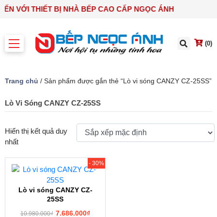
ĐẾN VỚI THIẾT BỊ NHÀ BẾP CAO CẤP NGỌC ÁNH
(0)
Trang chủ
/ Sản phẩm được gắn thẻ “Lò vi sóng CANZY CZ-25SS”
Lò Vi Sóng CANZY CZ-25SS
Hiển thị kết quả duy
nhất
- 30%
Lò vi sóng CANZY CZ-
25SS
7.686.000
₫
10.980.000
₫