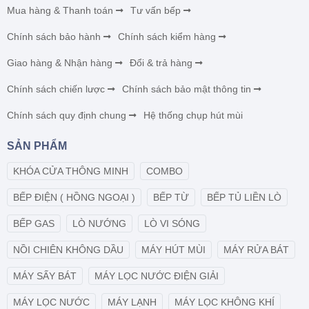
Mua hàng & Thanh toán
Tư vấn bếp
Chính sách bảo hành
Chính sách kiểm hàng
Giao hàng & Nhận hàng
Đổi & trả hàng
Chính sách chiến lược
Chính sách bảo mật thông tin
Chính sách quy định chung
Hệ thống chụp hút mùi
SẢN PHẨM
KHÓA CỬA THÔNG MINH
COMBO
BẾP ĐIỆN ( HỒNG NGOẠI )
BẾP TỪ
BẾP TỦ LIỀN LÒ
BẾP GAS
LÒ NƯỚNG
LÒ VI SÓNG
NỒI CHIÊN KHÔNG DẦU
MÁY HÚT MÙI
MÁY RỬA BÁT
MÁY SẤY BÁT
MÁY LỌC NƯỚC ĐIỆN GIẢI
MÁY LỌC NƯỚC
MÁY LẠNH
MÁY LỌC KHÔNG KHÍ