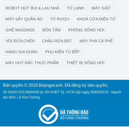
ROBOT HÚT BỤI & LAU NHÀ
TỦ LẠNH
MÁY GIẶT
MÁY SẤY QUẦN ÁO
TỦ RƯỢU
KHOÁ CỬA ĐIỆN TỬ
GHẾ MASSAGE
BỒN TẮM
PHÒNG XÔNG HƠI
VÒI RỬA CHÉN
CHẬU RỬA BÁT
MÁY PHA CÀ PHÊ
HÀNG GIA DỤNG
PHỤ KIỆN TỦ BẾP
MÁY HUỲ RÁC THỰC PHẨM
THIẾT BỊ XÔNG HƠI
Bản quyền © 2018 Bepngocanh. Đã đăng ký bản quyền.
Số ĐKKD 0313994409 do Sở KHĐT Tp. HCM cấp ngày 05/09/2016 - Người
đại diện: Lê Kim Tường