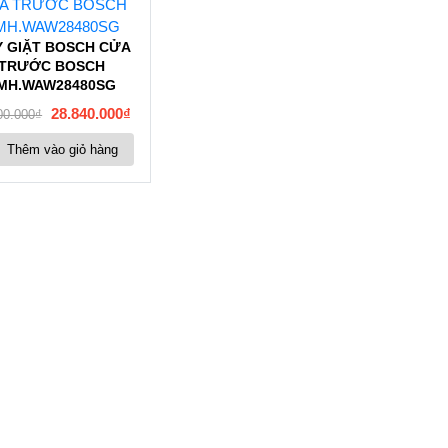
 GIẶT BOSCH CỬA
TRƯỚC BOSCH
MH.WAW28480SG
28.840.000
₫
00.000
₫
Thêm vào giỏ hàng