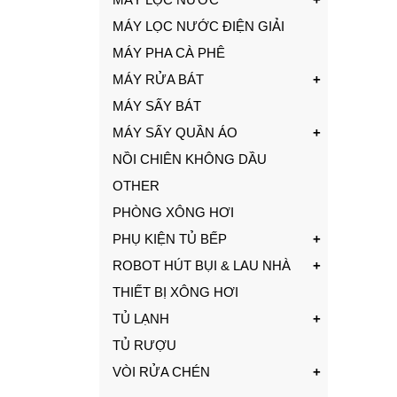
MÁY LỌC NƯỚC ĐIỆN GIẢI
MÁY PHA CÀ PHÊ
MÁY RỬA BÁT
MÁY SẤY BÁT
MÁY SẤY QUẦN ÁO
NỒI CHIÊN KHÔNG DẦU
OTHER
PHÒNG XÔNG HƠI
PHỤ KIỆN TỦ BẾP
ROBOT HÚT BỤI & LAU NHÀ
THIẾT BỊ XÔNG HƠI
TỦ LẠNH
TỦ RƯỢU
VÒI RỬA CHÉN