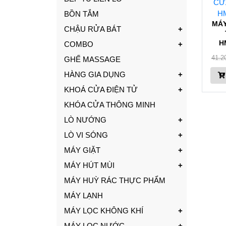
BỒN TẮM
MÁY
CHẬU RỬA BÁT
H
COMBO
41.2
GHẾ MASSAGE
HÀNG GIA DỤNG
KHOÁ CỬA ĐIỆN TỬ
KHÓA CỬA THÔNG MINH
LÒ NƯỚNG
LÒ VI SÓNG
MÁY GIẶT
MÁY HÚT MÙI
MÁY HUỲ RÁC THỰC PHẨM
MÁY LẠNH
MÁY LỌC KHÔNG KHÍ
MÁY LỌC NƯỚC