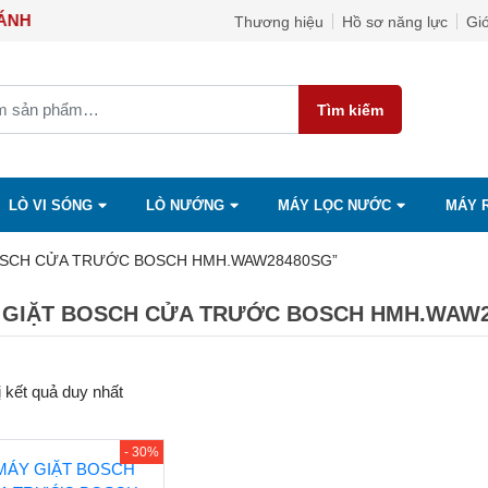
GỌC ÁNH
Thương hiệu
Hồ sơ năng lực
Giớ
Tìm kiếm
LÒ VI SÓNG
LÒ NƯỚNG
MÁY LỌC NƯỚC
MÁY 
T BOSCH CỬA TRƯỚC BOSCH HMH.WAW28480SG”
 GIẶT BOSCH CỬA TRƯỚC BOSCH HMH.WAW
ị kết quả duy nhất
- 30%