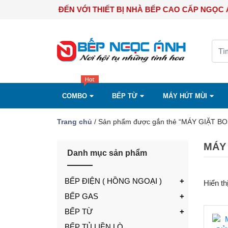
CHÀO MỪNG BẠN ĐẾN VỚI THIẾT BỊ NHÀ BẾP CAO CẤP N
COMBO
BẾP TỪ
MÁY HÚT MÙI
Trang chủ
/ Sản phẩm được gắn thẻ “MÁY GIẶ
MÁY
Danh mục sản phẩm
BẾP ĐIỆN ( HỒNG NGOẠI )
Hiển th
BẾP GAS
BẾP TỪ
BẾP TỦ LIỀN LÒ