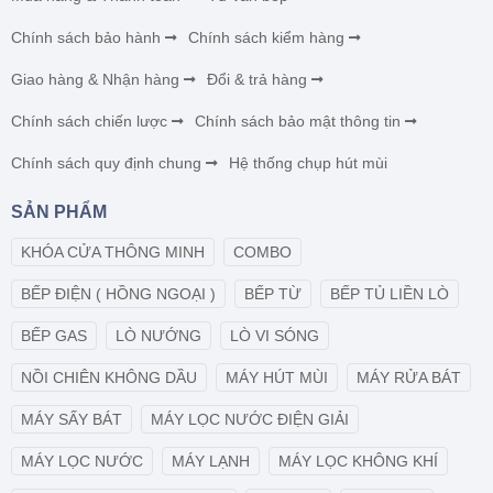
Chính sách bảo hành
Chính sách kiểm hàng
Giao hàng & Nhận hàng
Đổi & trả hàng
Chính sách chiến lược
Chính sách bảo mật thông tin
Chính sách quy định chung
Hệ thống chụp hút mùi
SẢN PHẨM
KHÓA CỬA THÔNG MINH
COMBO
BẾP ĐIỆN ( HỒNG NGOẠI )
BẾP TỪ
BẾP TỦ LIỀN LÒ
BẾP GAS
LÒ NƯỚNG
LÒ VI SÓNG
NỒI CHIÊN KHÔNG DẦU
MÁY HÚT MÙI
MÁY RỬA BÁT
MÁY SẤY BÁT
MÁY LỌC NƯỚC ĐIỆN GIẢI
MÁY LỌC NƯỚC
MÁY LẠNH
MÁY LỌC KHÔNG KHÍ