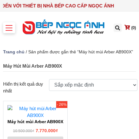
 ĐẾN VỚI THIẾT BỊ NHÀ BẾP CAO CẤP NGỌC ÁNH
(0)
Trang chủ
/ Sản phẩm được gắn thẻ “Máy hút mùi Arber AB900X”
Máy Hút Mùi Arber AB900X
Hiển thị kết quả duy
nhất
- 26%
Máy hút mùi Arber AB900X
7.770.000
₫
10.500.000
₫