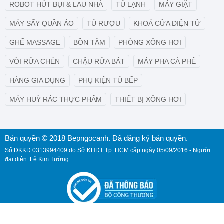
ROBOT HÚT BỤI & LAU NHÀ
TỦ LẠNH
MÁY GIẶT
MÁY SẤY QUẦN ÁO
TỦ RƯỢU
KHOÁ CỬA ĐIỆN TỬ
GHẾ MASSAGE
BỒN TẮM
PHÒNG XÔNG HƠI
VÒI RỬA CHÉN
CHẬU RỬA BÁT
MÁY PHA CÀ PHÊ
HÀNG GIA DỤNG
PHỤ KIỆN TỦ BẾP
MÁY HUỲ RÁC THỰC PHẨM
THIẾT BỊ XÔNG HƠI
Bản quyền © 2018 Bepngocanh. Đã đăng ký bản quyền.
Số ĐKKD 0313994409 do Sở KHĐT Tp. HCM cấp ngày 05/09/2016 - Người
đại diện: Lê Kim Tường