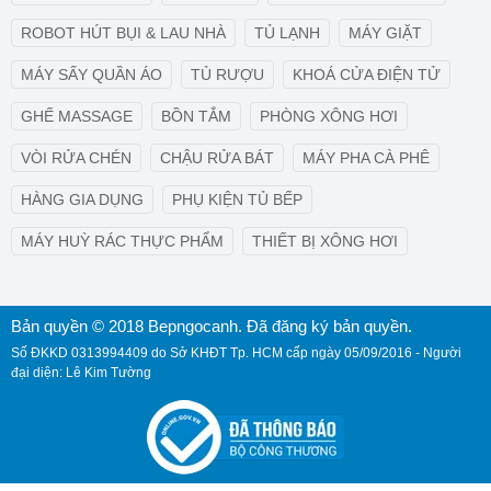
ROBOT HÚT BỤI & LAU NHÀ
TỦ LẠNH
MÁY GIẶT
MÁY SẤY QUẦN ÁO
TỦ RƯỢU
KHOÁ CỬA ĐIỆN TỬ
GHẾ MASSAGE
BỒN TẮM
PHÒNG XÔNG HƠI
VÒI RỬA CHÉN
CHẬU RỬA BÁT
MÁY PHA CÀ PHÊ
HÀNG GIA DỤNG
PHỤ KIỆN TỦ BẾP
MÁY HUỲ RÁC THỰC PHẨM
THIẾT BỊ XÔNG HƠI
Bản quyền © 2018 Bepngocanh. Đã đăng ký bản quyền.
Số ĐKKD 0313994409 do Sở KHĐT Tp. HCM cấp ngày 05/09/2016 - Người
đại diện: Lê Kim Tường