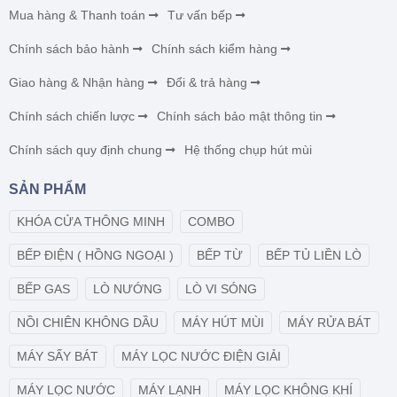
Mua hàng & Thanh toán
Tư vấn bếp
Chính sách bảo hành
Chính sách kiểm hàng
Giao hàng & Nhận hàng
Đổi & trả hàng
Chính sách chiến lược
Chính sách bảo mật thông tin
Chính sách quy định chung
Hệ thống chụp hút mùi
SẢN PHẨM
KHÓA CỬA THÔNG MINH
COMBO
BẾP ĐIỆN ( HỒNG NGOẠI )
BẾP TỪ
BẾP TỦ LIỀN LÒ
BẾP GAS
LÒ NƯỚNG
LÒ VI SÓNG
NỒI CHIÊN KHÔNG DẦU
MÁY HÚT MÙI
MÁY RỬA BÁT
MÁY SẤY BÁT
MÁY LỌC NƯỚC ĐIỆN GIẢI
MÁY LỌC NƯỚC
MÁY LẠNH
MÁY LỌC KHÔNG KHÍ