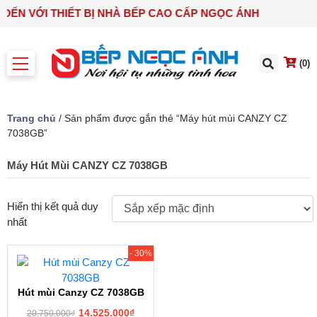
 ĐẾN VỚI THIẾT BỊ NHÀ BẾP CAO CẤP NGỌC ÁNH
(0)
Trang chủ
/ Sản phẩm được gắn thẻ “Máy hút mùi CANZY CZ
7038GB”
Máy Hút Mùi CANZY CZ 7038GB
Hiển thị kết quả duy
nhất
- 30%
Hút mùi Canzy CZ 7038GB
14.525.000
₫
20.750.000
₫