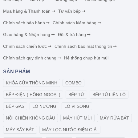
Mua hàng & Thanh toán
Tư vấn bếp
Chính sách bảo hành
Chính sách kiểm hàng
Giao hàng & Nhận hàng
Đổi & trả hàng
Chính sách chiến lược
Chính sách bảo mật thông tin
Chính sách quy định chung
Hệ thống chụp hút mùi
SẢN PHẨM
KHÓA CỬA THÔNG MINH
COMBO
BẾP ĐIỆN ( HỒNG NGOẠI )
BẾP TỪ
BẾP TỦ LIỀN LÒ
BẾP GAS
LÒ NƯỚNG
LÒ VI SÓNG
NỒI CHIÊN KHÔNG DẦU
MÁY HÚT MÙI
MÁY RỬA BÁT
MÁY SẤY BÁT
MÁY LỌC NƯỚC ĐIỆN GIẢI