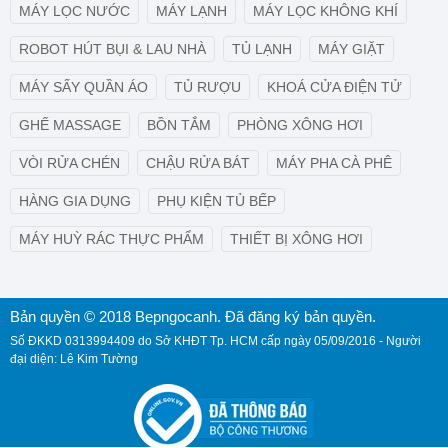
MÁY LỌC NƯỚC
MÁY LẠNH
MÁY LỌC KHÔNG KHÍ
ROBOT HÚT BỤI & LAU NHÀ
TỦ LẠNH
MÁY GIẶT
MÁY SẤY QUẦN ÁO
TỦ RƯỢU
KHOÁ CỬA ĐIỆN TỬ
GHẾ MASSAGE
BỒN TẮM
PHÒNG XÔNG HƠI
VÒI RỬA CHÉN
CHẬU RỬA BÁT
MÁY PHA CÀ PHÊ
HÀNG GIA DỤNG
PHỤ KIỆN TỦ BẾP
MÁY HUỲ RÁC THỰC PHẨM
THIẾT BỊ XÔNG HƠI
Bản quyền © 2018 Bepngocanh. Đã đăng ký bản quyền.
Số ĐKKD 0313994409 do Sở KHĐT Tp. HCM cấp ngày 05/09/2016 - Người
đại diện: Lê Kim Tường