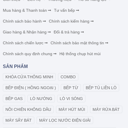
Mua hàng & Thanh toán
Tư vấn bếp
Chính sách bảo hành
Chính sách kiểm hàng
Giao hàng & Nhận hàng
Đổi & trả hàng
Chính sách chiến lược
Chính sách bảo mật thông tin
Chính sách quy định chung
Hệ thống chụp hút mùi
SẢN PHẨM
KHÓA CỬA THÔNG MINH
COMBO
BẾP ĐIỆN ( HỒNG NGOẠI )
BẾP TỪ
BẾP TỦ LIỀN LÒ
BẾP GAS
LÒ NƯỚNG
LÒ VI SÓNG
NỒI CHIÊN KHÔNG DẦU
MÁY HÚT MÙI
MÁY RỬA BÁT
MÁY SẤY BÁT
MÁY LỌC NƯỚC ĐIỆN GIẢI