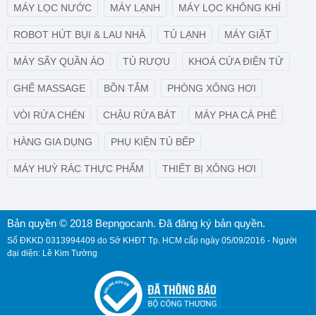
MÁY LỌC NƯỚC
MÁY LẠNH
MÁY LỌC KHÔNG KHÍ
ROBOT HÚT BỤI & LAU NHÀ
TỦ LẠNH
MÁY GIẶT
MÁY SẤY QUẦN ÁO
TỦ RƯỢU
KHOÁ CỬA ĐIỆN TỬ
GHẾ MASSAGE
BỒN TẮM
PHÒNG XÔNG HƠI
VÒI RỬA CHÉN
CHẬU RỬA BÁT
MÁY PHA CÀ PHÊ
HÀNG GIA DỤNG
PHỤ KIỆN TỦ BẾP
MÁY HUỲ RÁC THỰC PHẨM
THIẾT BỊ XÔNG HƠI
Bản quyền © 2018 Bepngocanh. Đã đăng ký bản quyền.
Số ĐKKD 0313994409 do Sở KHĐT Tp. HCM cấp ngày 05/09/2016 - Người
đại diện: Lê Kim Tường