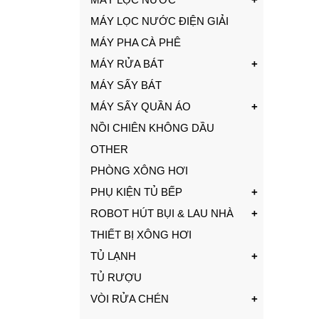
MÁY LỌC NƯỚC ĐIỆN GIẢI
MÁY PHA CÀ PHÊ
MÁY RỬA BÁT
MÁY SẤY BÁT
MÁY SẤY QUẦN ÁO
NỒI CHIÊN KHÔNG DẦU
OTHER
PHÒNG XÔNG HƠI
PHỤ KIỆN TỦ BẾP
ROBOT HÚT BỤI & LAU NHÀ
THIẾT BỊ XÔNG HƠI
TỦ LẠNH
TỦ RƯỢU
VÒI RỬA CHÉN