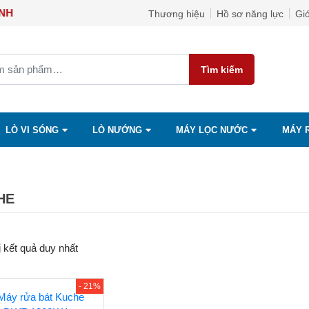
ỌC ÁNH
Thương hiệu
Hồ sơ năng lực
Giớ
Tìm kiếm
LÒ VI SÓNG
LÒ NƯỚNG
MÁY LỌC NƯỚC
MÁY 
HE
ị kết quả duy nhất
- 21%