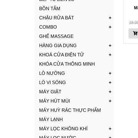
M
BỒN TẮM
CHẬU RỬA BÁT
18.0
COMBO
GHẾ MASSAGE
HÀNG GIA DỤNG
KHOÁ CỬA ĐIỆN TỬ
KHÓA CỬA THÔNG MINH
LÒ NƯỚNG
LÒ VI SÓNG
MÁY GIẶT
MÁY HÚT MÙI
MÁY HUỲ RÁC THỰC PHẨM
MÁY LẠNH
MÁY LỌC KHÔNG KHÍ
MÁY LỌC NƯỚC