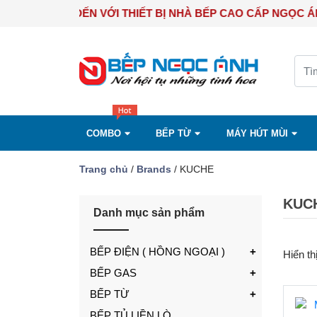
CHÀO MỪNG BẠN ĐẾN VỚI THIẾT BỊ NHÀ BẾP CAO CẤP NG
COMBO
BẾP TỪ
MÁY HÚT MÙI
Trang chủ
/
Brands
/ KUCHE
KUC
Danh mục sản phẩm
BẾP ĐIỆN ( HỒNG NGOẠI )
Hiển th
BẾP GAS
BẾP TỪ
BẾP TỦ LIỀN LÒ