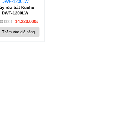
áy rửa bát Kuche
DWF-1200LW
14.220.000
₫
00.000
₫
Thêm vào giỏ hàng