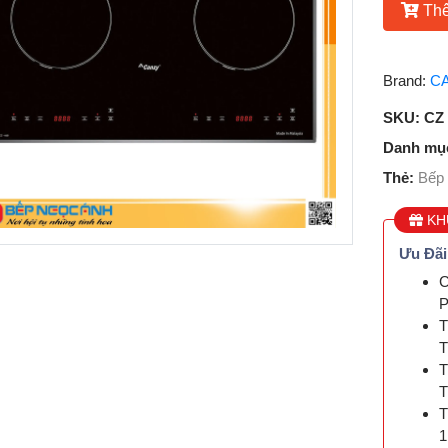
Thê
Brand:
C
SKU:
CZ
Danh mụ
Thẻ:
Bếp 
KH
Ưu Đãi
C
T
T
T
T
1