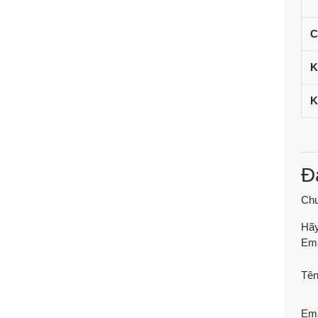
C
K
K
Đ
Chư
Hãy
Ema
Tê
Em