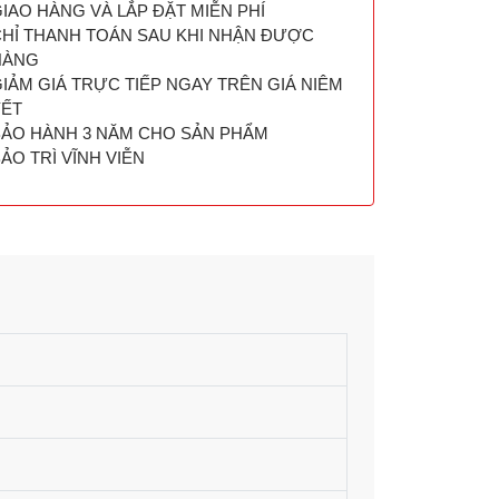
IAO HÀNG VÀ LẮP ĐẶT MIỄN PHÍ
HỈ THANH TOÁN SAU KHI NHẬN ĐƯỢC
HÀNG
IẢM GIÁ TRỰC TIẾP NGAY TRÊN GIÁ NIÊM
YẾT
BẢO HÀNH 3 NĂM CHO SẢN PHẨM
ẢO TRÌ VĨNH VIỄN