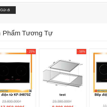
 Phẩm Tương Tự
- 25%
- 58%
 điện từ KF-IH870Z
test
Bếp đi
23.800.000
₫
23.380.000
₫
11