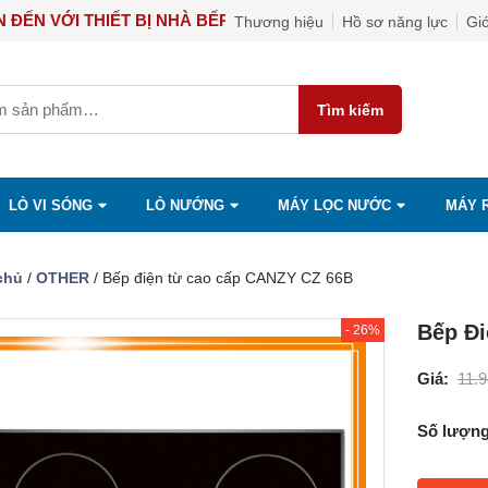
NG BẠN ĐẾN VỚI THIẾT BỊ NHÀ BẾP CAO CẤP NGỌC ÁNH
Thương hiệu
Hồ sơ năng lực
Giớ
Tìm kiếm
LÒ VI SÓNG
LÒ NƯỚNG
MÁY LỌC NƯỚC
MÁY 
chủ
/
OTHER
/ Bếp điện từ cao cấp CANZY CZ 66B
Bếp Đ
- 26%
Giá:
11.
Số lượng