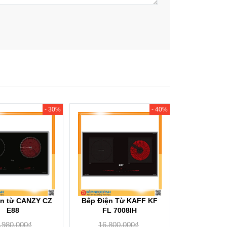
- 30%
- 40%
ện từ CANZY CZ
Bếp Điện Từ KAFF KF
E88
FL 7008IH
.980.000
₫
16.800.000
₫