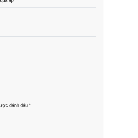
 quá áp
được đánh dấu
*