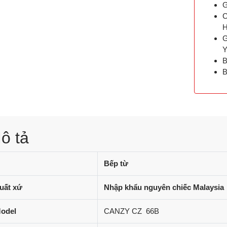
G
C
G
B
ô tả
Bếp từ
uất xứ
Nhập khẩu nguyên chiếc Malaysia
odel
CANZY CZ 66B