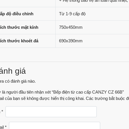
+ Hệ thống bảo vệ an toàn quá nhiệt,
ấp độ điều chỉnh
Từ 1-9 cấp độ
ích thước mặt kính
750x450mm
ích thước khoét đá
690x390mm
ánh giá
a có đánh giá nào.
 là người đầu tiên nhận xét “Bếp điện từ cao cấp CANZY CZ 66B”
il của bạn sẽ không được hiển thị công khai.
Các trường bắt buộc 
n
*
ail
*