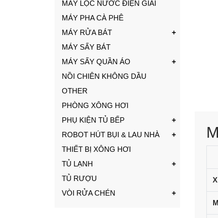
MÁY LỌC NƯỚC ĐIỆN GIẢI
MÁY PHA CÀ PHÊ
MÁY RỬA BÁT
MÁY SẤY BÁT
MÁY SẤY QUẦN ÁO
NỒI CHIÊN KHÔNG DẦU
OTHER
PHÒNG XÔNG HƠI
PHỤ KIỆN TỦ BẾP
M
ROBOT HÚT BỤI & LAU NHÀ
THIẾT BỊ XÔNG HƠI
TỦ LẠNH
TỦ RƯỢU
X
VÒI RỬA CHÉN
M