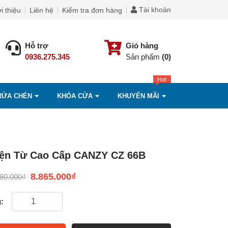
Tài khoản
i thiệu
Liên hệ
Kiểm tra đơn hàng
Hỗ trợ
Giỏ hàng
0936.275.345
Sản phẩm
(0)
RỬA CHÉN
KHÓA CỬA
KHUYẾN MÃI
iện Từ Cao Cấp CANZY CZ 66B
8.865.000
₫
980.000
₫
: