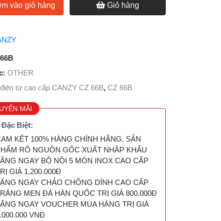
m vào giỏ hàng
Giỏ hàng
ANZY
 66B
c:
OTHER
điện từ cao cấp CANZY CZ 66B
,
CZ 66B
UYẾN MÃI
 Đặc Biệt:
AM KẾT 100% HÀNG CHÍNH HÃNG, SẢN
PHẨM RÕ NGUỒN GỐC XUẤT NHẬP KHẨU
ẶNG NGAY BỘ NỒI 5 MÓN INOX CAO CẤP
RỊ GIÁ 1.200.000Đ
TẶNG NGAY CHẢO CHỐNG DÍNH CAO CẤP
RÁNG MEN ĐÁ HÀN QUỐC TRỊ GIÁ 800.000Đ
ẶNG NGAY VOUCHER MUA HÀNG TRỊ GIÁ
.000.000 VNĐ