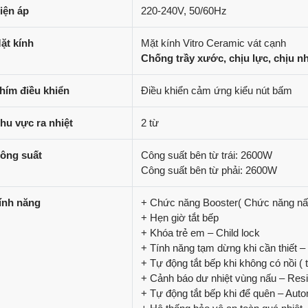
iện áp
220-240V, 50/60Hz
ặt kính
Mặt kính Vitro Ceramic vát cạnh
Chống trầy xước, chịu lực, chịu nh
hím điều khiển
Điều khiển cảm ứng kiểu nút bấm
hu vực ra nhiệt
2 từ
ông suất
Công suất bên từ trái: 2600W
Công suất bên từ phải: 2600W
ính năng
+ Chức năng Booster( Chức năng nấu
+ Hẹn giờ tắt bếp
+ Khóa trẻ em – Child lock
+ Tính năng tạm dừng khi cần thiết 
+ Tự động tắt bếp khi không có nồi ( t
+ Cảnh báo dư nhiệt vùng nấu – Resi
+ Tự động tắt bếp khi để quên – Auto