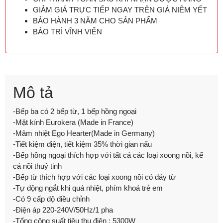
GIẢM GIÁ TRỰC TIẾP NGAY TRÊN GIÁ NIÊM YẾT
BẢO HÀNH 3 NĂM CHO SẢN PHẨM
BẢO TRÌ VĨNH VIỄN
Mô tả
-Bếp ba có 2 bếp từ, 1 bếp hồng ngoại
-Mặt kính Eurokera (Made in France)
-Mâm nhiệt Ego Hearter(Made in Germany)
-Tiết kiệm điện, tiết kiệm 35% thời gian nấu
-Bếp hồng ngoại thích hợp với tất cả các loại xoong nồi, kể
cả nồi thuỷ tinh
-Bếp từ thích hợp với các loại xoong nồi có đáy từ
-Tự động ngắt khi quá nhiệt, phím khoá trẻ em
-Có 9 cấp độ điều chỉnh
-Điện áp 220-240V/50Hz/1 pha
-Tổng công suất tiêu thụ điện : 5300W