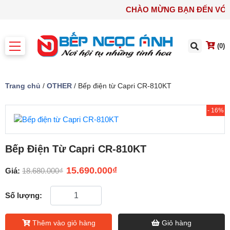
CHÀO MỪNG BẠN ĐẾN V
(0)
Trang chủ
/
OTHER
/ Bếp điện từ Capri CR-810KT
- 16%
Bếp Điện Từ Capri CR-810KT
15.690.000
₫
Giá:
18.680.000
₫
Số lượng:
Thêm vào giỏ hàng
Giỏ hàng