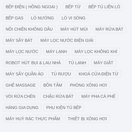
BẾP ĐIỆN ( HỒNG NGOẠI )
BẾP TỪ
BẾP TỦ LIỀN LÒ
BẾP GAS
LÒ NƯỚNG
LÒ VI SÓNG
NỒI CHIÊN KHÔNG DẦU
MÁY HÚT MÙI
MÁY RỬA BÁT
MÁY SẤY BÁT
MÁY LỌC NƯỚC ĐIỆN GIẢI
MÁY LỌC NƯỚC
MÁY LẠNH
MÁY LỌC KHÔNG KHÍ
ROBOT HÚT BỤI & LAU NHÀ
TỦ LẠNH
MÁY GIẶT
MÁY SẤY QUẦN ÁO
TỦ RƯỢU
KHOÁ CỬA ĐIỆN TỬ
GHẾ MASSAGE
BỒN TẮM
PHÒNG XÔNG HƠI
VÒI RỬA CHÉN
CHẬU RỬA BÁT
MÁY PHA CÀ PHÊ
HÀNG GIA DỤNG
PHỤ KIỆN TỦ BẾP
MÁY HUỲ RÁC THỰC PHẨM
THIẾT BỊ XÔNG HƠI