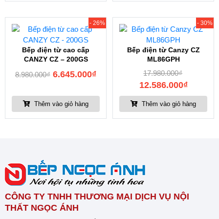
- 26%
- 30%
Bếp điện từ cao cấp
Bếp điện từ Canzy CZ
CANZY CZ – 200GS
ML86GPH
17.980.000
₫
6.645.000
₫
8.980.000
₫
12.586.000
₫
Thêm vào giỏ hàng
Thêm vào giỏ hàng
CÔNG TY TNHH THƯƠNG MẠI DỊCH VỤ NỘI
THẤT NGỌC ÁNH