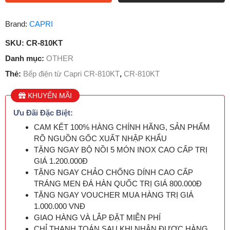
Brand:
CAPRI
SKU:
CR-810KT
Danh mục:
OTHER
Thẻ:
Bếp điện từ Capri CR-810KT
,
CR-810KT
KHUYẾN MÃI
Ưu Đãi Đặc Biệt:
CAM KẾT 100% HÀNG CHÍNH HÃNG, SẢN PHẨM
RÕ NGUỒN GỐC XUẤT NHẬP KHẨU
TẶNG NGAY BỘ NỒI 5 MÓN INOX CAO CẤP TRỊ
GIÁ 1.200.000Đ
TẶNG NGAY CHẢO CHỐNG DÍNH CAO CẤP
TRÁNG MEN ĐÁ HÀN QUỐC TRỊ GIÁ 800.000Đ
TẶNG NGAY VOUCHER MUA HÀNG TRỊ GIÁ
1.000.000 VNĐ
GIAO HÀNG VÀ LẮP ĐẶT MIỄN PHÍ
CHỈ THANH TOÁN SAU KHI NHẬN ĐƯỢC HÀNG