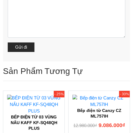
Sản Phẩm Tương Tự
- 25%
- 30%
Bếp điện từ Canzy CZ
ML757IH
BẾP ĐIỆN TỪ 03 VÙNG
NẤU KAFF KF-SQ48QH
9.086.000
₫
12.980.000
₫
PLUS