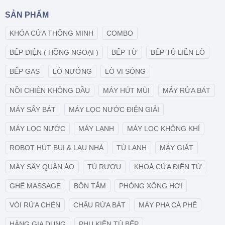
SẢN PHẨM
KHÓA CỬA THÔNG MINH
COMBO
BẾP ĐIỆN ( HỒNG NGOẠI )
BẾP TỪ
BẾP TỦ LIỀN LÒ
BẾP GAS
LÒ NƯỚNG
LÒ VI SÓNG
NỒI CHIÊN KHÔNG DẦU
MÁY HÚT MÙI
MÁY RỬA BÁT
MÁY SẤY BÁT
MÁY LỌC NƯỚC ĐIỆN GIẢI
MÁY LỌC NƯỚC
MÁY LẠNH
MÁY LỌC KHÔNG KHÍ
ROBOT HÚT BỤI & LAU NHÀ
TỦ LẠNH
MÁY GIẶT
MÁY SẤY QUẦN ÁO
TỦ RƯỢU
KHOÁ CỬA ĐIỆN TỬ
GHẾ MASSAGE
BỒN TẮM
PHÒNG XÔNG HƠI
VÒI RỬA CHÉN
CHẬU RỬA BÁT
MÁY PHA CÀ PHÊ
HÀNG GIA DỤNG
PHỤ KIỆN TỦ BẾP