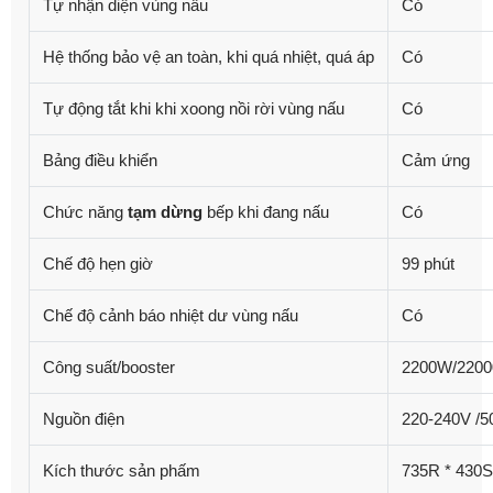
Tự nhận diện vùng nấu
Có
Hệ thống bảo vệ an toàn, khi quá nhiệt, quá áp
Có
Tự động tắt khi khi xoong nồi rời vùng nấu
Có
Bảng điều khiển
Cảm ứng
Chức năng
tạm dừng
bếp khi đang nấu
Có
Chế độ hẹn giờ
99 phút
Chế độ cảnh báo nhiệt dư vùng nấu
Có
Công suất/booster
2200W/2200
Nguồn điện
220-240V /
Kích thước sản phấm
735R * 430