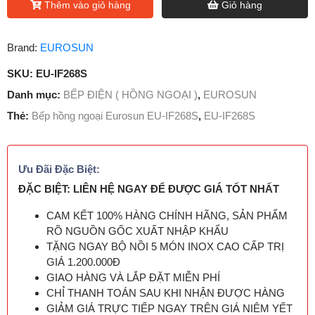
Thêm vào giỏ hàng
Giỏ hàng
Brand:
EUROSUN
SKU:
EU-IF268S
Danh mục:
BẾP ĐIỆN ( HỒNG NGOẠI )
,
EUROSUN
Thẻ:
Bếp hồng ngoại Eurosun EU-IF268S
,
EU-IF268S
Ưu Đãi Đặc Biệt:
ĐẶC BIỆT: LIÊN HỆ NGAY ĐỂ ĐƯỢC GIÁ TỐT NHẤT
CAM KẾT 100% HÀNG CHÍNH HÃNG, SẢN PHẨM
RÕ NGUỒN GỐC XUẤT NHẬP KHẨU
TẶNG NGAY BỘ NỒI 5 MÓN INOX CAO CẤP TRỊ
GIÁ 1.200.000Đ
GIAO HÀNG VÀ LẮP ĐẶT MIỄN PHÍ
CHỈ THANH TOÁN SAU KHI NHẬN ĐƯỢC HÀNG
GIẢM GIÁ TRỰC TIẾP NGAY TRÊN GIÁ NIÊM YẾT