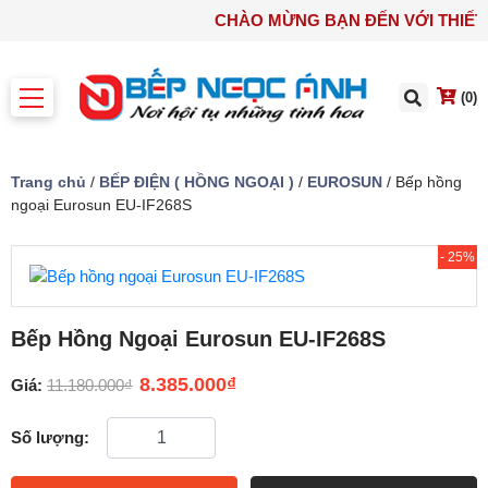
CHÀO MỪNG BẠN ĐẾN VỚI T
(0)
Trang chủ
/
BẾP ĐIỆN ( HỒNG NGOẠI )
/
EUROSUN
/ Bếp hồng
ngoại Eurosun EU-IF268S
- 25%
Bếp Hồng Ngoại Eurosun EU-IF268S
8.385.000
₫
Giá:
11.180.000
₫
Số lượng: