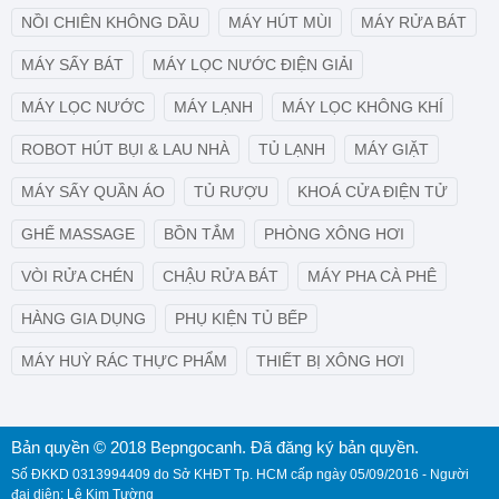
NỒI CHIÊN KHÔNG DẦU
MÁY HÚT MÙI
MÁY RỬA BÁT
MÁY SẤY BÁT
MÁY LỌC NƯỚC ĐIỆN GIẢI
MÁY LỌC NƯỚC
MÁY LẠNH
MÁY LỌC KHÔNG KHÍ
ROBOT HÚT BỤI & LAU NHÀ
TỦ LẠNH
MÁY GIẶT
MÁY SẤY QUẦN ÁO
TỦ RƯỢU
KHOÁ CỬA ĐIỆN TỬ
GHẾ MASSAGE
BỒN TẮM
PHÒNG XÔNG HƠI
VÒI RỬA CHÉN
CHẬU RỬA BÁT
MÁY PHA CÀ PHÊ
HÀNG GIA DỤNG
PHỤ KIỆN TỦ BẾP
MÁY HUỲ RÁC THỰC PHẨM
THIẾT BỊ XÔNG HƠI
Bản quyền © 2018 Bepngocanh. Đã đăng ký bản quyền.
Số ĐKKD 0313994409 do Sở KHĐT Tp. HCM cấp ngày 05/09/2016 - Người
đại diện: Lê Kim Tường