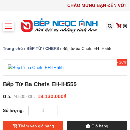
CHÀO MỪNG BẠN ĐẾN VỚ
(0)
Trang chủ
/
BẾP TỪ
/
CHEFS
/ Bếp từ ba Chefs EH-IH555
- 26%
Bếp Từ Ba Chefs EH-IH555
18.130.000
₫
Giá:
24.500.000
₫
Số lượng:
Thêm vào giỏ hàng
Giỏ hàng