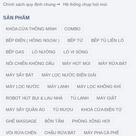
Chính sách quy định chung
Hệ thống chụp hút mùi
SẢN PHẨM
KHÓA CỬA THÔNG MINH
COMBO
BẾP ĐIỆN ( HỒNG NGOẠI )
BẾP TỪ
BẾP TỦ LIỀN LÒ
BẾP GAS
LÒ NƯỚNG
LÒ VI SÓNG
NỒI CHIÊN KHÔNG DẦU
MÁY HÚT MÙI
MÁY RỬA BÁT
MÁY SẤY BÁT
MÁY LỌC NƯỚC ĐIỆN GIẢI
MÁY LỌC NƯỚC
MÁY LẠNH
MÁY LỌC KHÔNG KHÍ
ROBOT HÚT BỤI & LAU NHÀ
TỦ LẠNH
MÁY GIẶT
MÁY SẤY QUẦN ÁO
TỦ RƯỢU
KHOÁ CỬA ĐIỆN TỬ
GHẾ MASSAGE
BỒN TẮM
PHÒNG XÔNG HƠI
VÒI RỬA CHÉN
CHẬU RỬA BÁT
MÁY PHA CÀ PHÊ