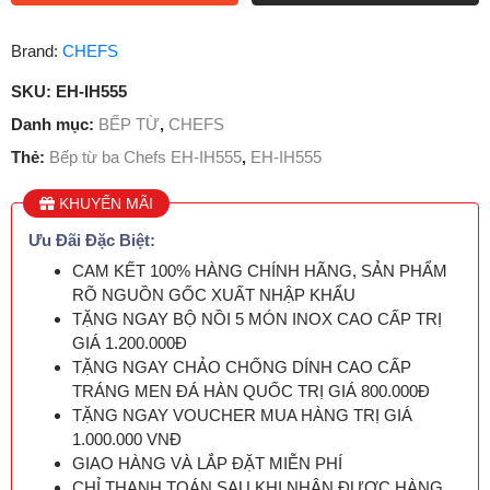
Brand:
CHEFS
SKU:
EH-IH555
Danh mục:
BẾP TỪ
,
CHEFS
Thẻ:
Bếp từ ba Chefs EH-IH555
,
EH-IH555
KHUYẾN MÃI
Ưu Đãi Đặc Biệt:
CAM KẾT 100% HÀNG CHÍNH HÃNG, SẢN PHẨM
RÕ NGUỒN GỐC XUẤT NHẬP KHẨU
TẶNG NGAY BỘ NỒI 5 MÓN INOX CAO CẤP TRỊ
GIÁ 1.200.000Đ
TẶNG NGAY CHẢO CHỐNG DÍNH CAO CẤP
TRÁNG MEN ĐÁ HÀN QUỐC TRỊ GIÁ 800.000Đ
TẶNG NGAY VOUCHER MUA HÀNG TRỊ GIÁ
1.000.000 VNĐ
GIAO HÀNG VÀ LẮP ĐẶT MIỄN PHÍ
CHỈ THANH TOÁN SAU KHI NHẬN ĐƯỢC HÀNG