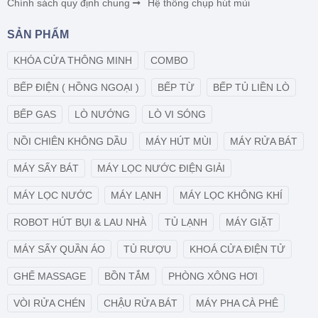
Chính sách quy định chung
Hệ thống chụp hút mùi
SẢN PHẨM
KHÓA CỬA THÔNG MINH
COMBO
BẾP ĐIỆN ( HỒNG NGOẠI )
BẾP TỪ
BẾP TỦ LIỀN LÒ
BẾP GAS
LÒ NƯỚNG
LÒ VI SÓNG
NỒI CHIÊN KHÔNG DẦU
MÁY HÚT MÙI
MÁY RỬA BÁT
MÁY SẤY BÁT
MÁY LỌC NƯỚC ĐIỆN GIẢI
MÁY LỌC NƯỚC
MÁY LẠNH
MÁY LỌC KHÔNG KHÍ
ROBOT HÚT BỤI & LAU NHÀ
TỦ LẠNH
MÁY GIẶT
MÁY SẤY QUẦN ÁO
TỦ RƯỢU
KHOÁ CỬA ĐIỆN TỬ
GHẾ MASSAGE
BỒN TẮM
PHÒNG XÔNG HƠI
VÒI RỬA CHÉN
CHẬU RỬA BÁT
MÁY PHA CÀ PHÊ