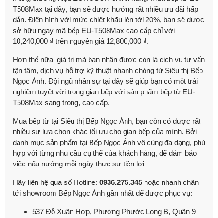
T508Max tại đây, bạn sẽ được hưởng rất nhiều ưu đãi hấp
dẫn. Điển hình với mức chiết khấu lên tới 20%, bạn sẽ được
sở hữu ngay mã bếp EU-T508Max cao cấp chỉ với
10,240,000 ₫ trên nguyên giá 12,800,000 ₫.
Hơn thế nữa, giá trị mà bạn nhận được còn là dịch vụ tư vấn
tận tâm, dịch vụ hỗ trợ kỹ thuật nhanh chóng từ Siêu thị Bếp
Ngọc Ánh. Đội ngũ nhân sự tại đây sẽ giúp bạn có một trải
nghiệm tuyệt vời trong gian bếp với sản phẩm bếp từ EU-
T508Max sang trọng, cao cấp.
Mua bếp từ tại Siêu thị Bếp Ngọc Ánh, bạn còn có được rất
nhiều sự lựa chọn khác tối ưu cho gian bếp của mình. Bởi
danh mục sản phẩm tại Bếp Ngọc Ánh vô cùng đa dạng, phù
hợp với từng nhu cầu cụ thể của khách hàng, để đảm bảo
việc nấu nướng mỗi ngày thực sự tiện lợi.
Hãy liên hệ qua số Hotline:
0936.275.345
hoặc
nhanh chân
tới showroom Bếp Ngọc Ánh gần nhất để được phục vụ:
537 Đỗ Xuân Hợp, Phường Phước Long B, Quận 9