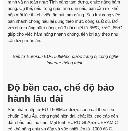
minh và an toàn như: Tính năng tạm dừng, chức năng hâm
nóng. Cụ thể, nếu trong quá trình đun nấu, bạn cần rời khỏi
bếp một lúc thì chỉ việc ấn nút tạm dừng. Sau khi xong việc,
bạn nhanh chóng nấu lại đúng theo mức công suất cũ. Đối
với chức năng hâm nóng, có 3 dải nhiệt từ 65ºC, 75ºC, 85ºC
giúp cho việc hâm nóng nhanh chóng, tiện lợi tùy theo nhu
cầu từng món ăn.
Bếp từ Eurosun EU-T508Max được trang bị công nghệ
Inverter thông minh.
Độ bền cao, chế độ bảo
hành lâu dài
Sản phẩm bếp từ EU-T508Max được sản xuất theo tiêu
chuẩn Châu Âu, công nghệ hiện đại, chất liệu cao cấp nên
đảm bảo tuổi thọ cao. Mặt kính EURO GLASS CERAMIC
có khả năng chịu va đập và sốc nhiệt lên tới 1000 độ C.