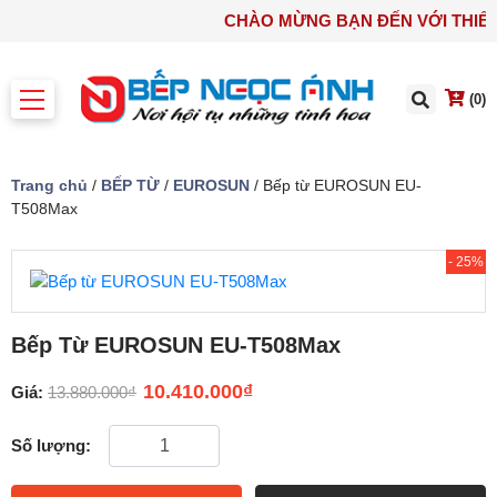
CHÀO MỪNG BẠN ĐẾN VỚI T
(0)
Trang chủ
/
BẾP TỪ
/
EUROSUN
/ Bếp từ EUROSUN EU-
T508Max
- 25%
Bếp Từ EUROSUN EU-T508Max
10.410.000
₫
Giá:
13.880.000
₫
Số lượng: