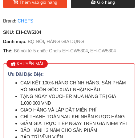
Thêm vào giỏ hàng
Giỏ hàng
Brand:
CHEFS
SKU:
EH-CW5304
Danh mục:
BỘ NỒI
,
HÀNG GIA DỤNG
Thẻ:
Bộ nồi từ 5 chiếc Chefs EH-CW5304
,
EH-CW5304
KHUYẾN MÃI
Ưu Đãi Đặc Biệt:
CAM KẾT 100% HÀNG CHÍNH HÃNG, SẢN PHẨM
RÕ NGUỒN GỐC XUẤT NHẬP KHẨU
TẶNG NGAY VOUCHER MUA HÀNG TRỊ GIÁ
1.000.000 VNĐ
GIAO HÀNG VÀ LẮP ĐẶT MIỄN PHÍ
CHỈ THANH TOÁN SAU KHI NHẬN ĐƯỢC HÀNG
GIẢM GIÁ TRỰC TIẾP NGAY TRÊN GIÁ NIÊM YẾT
BẢO HÀNH 3 NĂM CHO SẢN PHẨM
BẢO TRÌ VĨNH VIỄN