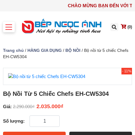
CHÀO MỪNG BẠN ĐẾN VỚI
(0)
Trang chủ
/
HÀNG GIA DỤNG
/
BỘ NỒI
/ Bộ nồi từ 5 chiếc Chefs
EH-CW5304
- 11%
Bộ Nồi Từ 5 Chiếc Chefs EH-CW5304
2.035.000
₫
Giá:
2.290.000
₫
Số lượng: