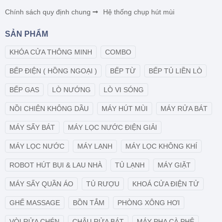
Chính sách quy định chung
Hệ thống chụp hút mùi
SẢN PHẨM
KHÓA CỬA THÔNG MINH
COMBO
BẾP ĐIỆN ( HỒNG NGOẠI )
BẾP TỪ
BẾP TỦ LIỀN LÒ
BẾP GAS
LÒ NƯỚNG
LÒ VI SÓNG
NỒI CHIÊN KHÔNG DẦU
MÁY HÚT MÙI
MÁY RỬA BÁT
MÁY SẤY BÁT
MÁY LỌC NƯỚC ĐIỆN GIẢI
MÁY LỌC NƯỚC
MÁY LẠNH
MÁY LỌC KHÔNG KHÍ
ROBOT HÚT BỤI & LAU NHÀ
TỦ LẠNH
MÁY GIẶT
MÁY SẤY QUẦN ÁO
TỦ RƯỢU
KHOÁ CỬA ĐIỆN TỬ
GHẾ MASSAGE
BỒN TẮM
PHÒNG XÔNG HƠI
VÒI RỬA CHÉN
CHẬU RỬA BÁT
MÁY PHA CÀ PHÊ