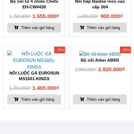
Bộ nồi từ 4 chiếc Chefs
Nồi hấp Baidee inox cao
EH-CW4430
cấp 304
1.555.000
₫
900.000
₫
1.750.000
₫
1.000.000
₫
Thêm vào giỏ hàng
Thêm vào giỏ hàng
- 20%
- 26%
Bộ nồi Arber AB05I
2.920.000
₫
3.950.000
₫
NỒI LUỘC GÀ EUROSUN
MS1601-KINGS
1.400.000
₫
1.750.000
₫
Thêm vào giỏ hàng
Thêm vào giỏ hàng