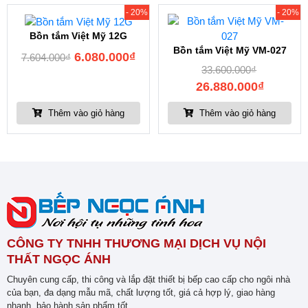
- 20%
- 20%
Bồn tắm Việt Mỹ 12G
Bồn tắm Việt Mỹ VM-027
6.080.000
₫
7.604.000
₫
33.600.000
₫
26.880.000
₫
Thêm vào giỏ hàng
Thêm vào giỏ hàng
CÔNG TY TNHH THƯƠNG MẠI DỊCH VỤ NỘI
THẤT NGỌC ÁNH
Chuyên cung cấp, thi công và lắp đặt thiết bị bếp cao cấp cho ngôi nhà
của bạn, đa dạng mẫu mã, chất lượng tốt, giá cả hợp lý, giao hàng
nhanh, bảo hành sản phẩm tốt