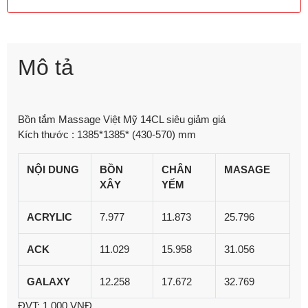
Mô tả
Bồn tắm Massage Việt Mỹ 14CL siêu giảm giá
Kích thước : 1385*1385* (430-570) mm
NỘI DUNG
BỒN
CHÂN
MASAGE
XÂY
YẾM
ACRYLIC
7.977
11.873
25.796
ACK
11.029
15.958
31.056
GALAXY
12.258
17.672
32.769
ĐVT: 1.000 VNĐ