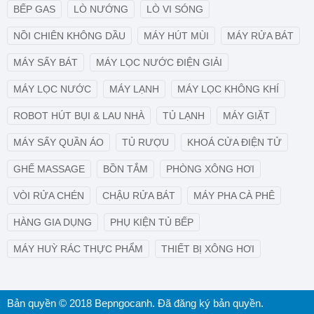
BẾP GAS
LÒ NƯỚNG
LÒ VI SÓNG
NỒI CHIÊN KHÔNG DẦU
MÁY HÚT MÙI
MÁY RỬA BÁT
MÁY SẤY BÁT
MÁY LỌC NƯỚC ĐIỆN GIẢI
MÁY LỌC NƯỚC
MÁY LẠNH
MÁY LỌC KHÔNG KHÍ
ROBOT HÚT BỤI & LAU NHÀ
TỦ LẠNH
MÁY GIẶT
MÁY SẤY QUẦN ÁO
TỦ RƯỢU
KHOÁ CỬA ĐIỆN TỬ
GHẾ MASSAGE
BỒN TẮM
PHÒNG XÔNG HƠI
VÒI RỬA CHÉN
CHẬU RỬA BÁT
MÁY PHA CÀ PHÊ
HÀNG GIA DỤNG
PHỤ KIỆN TỦ BẾP
MÁY HUỲ RÁC THỰC PHẨM
THIẾT BỊ XÔNG HƠI
Bản quyền © 2018 Bepngocanh. Đã đăng ký bản quyền.