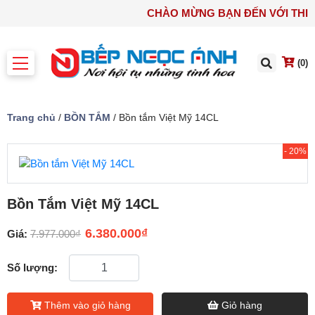
CHÀO MỪNG BẠN ĐẾN VỚI T
(0)
Trang chủ
/
BỒN TẮM
/ Bồn tắm Việt Mỹ 14CL
- 20%
Bồn Tắm Việt Mỹ 14CL
6.380.000
₫
Giá:
7.977.000
₫
Số lượng:
Thêm vào giỏ hàng
Giỏ hàng