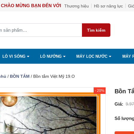
CHÀO MỪNG BẠN ĐẾN VỚI THIẾT BỊ NHÀ BẾP CAO C
Thương hiệu
Hồ sơ năng lực
Giớ
Tìm kiếm
LÒ VI SÓNG
LÒ NƯỚNG
MÁY LỌC NƯỚC
MÁY 
chủ
/
BỒN TẮM
/ Bồn tắm Việt Mỹ 19.O
Bồn Tắ
- 20%
Giá:
9.9
Số lượng