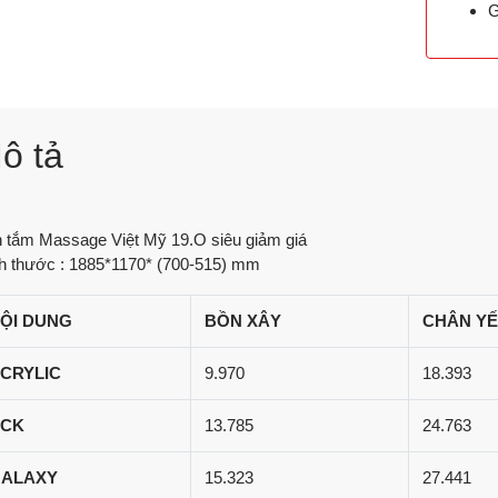
G
ô tả
 tắm Massage Việt Mỹ 19.O siêu giảm giá
h thước : 1885*1170* (700-515) mm
ỘI DUNG
BỒN XÂY
CHÂN Y
CRYLIC
9.970
18.393
CK
13.785
24.763
ALAXY
15.323
27.441