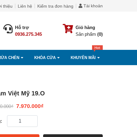
ẤP NGỌC ÁNH
Tài khoản
i thiệu
Liên hệ
Kiểm tra đơn hàng
Hỗ trợ
Giỏ hàng
0936.275.345
Sản phẩm
(0)
RỬA CHÉN
KHÓA CỬA
KHUYẾN MÃI
m Việt Mỹ 19.O
7.970.000
₫
70.000
₫
: