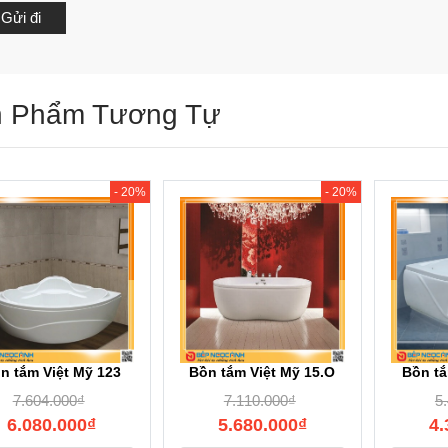
 Phẩm Tương Tự
- 20%
- 20%
n tắm Việt Mỹ 123
Bồn tắm Việt Mỹ 15.O
Bồn tắ
7.604.000
₫
7.110.000
₫
5
6.080.000
₫
5.680.000
₫
4.