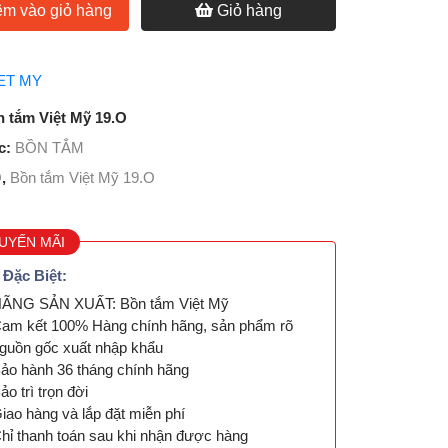
m vào giỏ hàng
Giỏ hàng
ET MY
 tắm Việt Mỹ 19.O
c:
BỒN TẮM
O
,
Bồn tắm Việt Mỹ 19.O
UYẾN MÃI
 Đặc Biệt:
ÃNG SẢN XUẤT: Bồn tắm Việt Mỹ
am kết 100% Hàng chính hãng, sản phẩm rõ
guồn gốc xuất nhập khẩu
ảo hành 36 tháng chính hãng
ảo trì trọn đời
iao hàng và lắp đặt miễn phí
hỉ thanh toán sau khi nhận được hàng