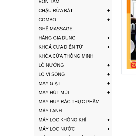
BỒN TẮM
CHẬU RỬA BÁT
COMBO
GHẾ MASSAGE
HÀNG GIA DỤNG
KHOÁ CỬA ĐIỆN TỬ
KHÓA CỬA THÔNG MINH
LÒ NƯỚNG
LÒ VI SÓNG
MÁY GIẶT
MÁY HÚT MÙI
MÁY HUỲ RÁC THỰC PHẨM
MÁY LẠNH
MÁY LỌC KHÔNG KHÍ
MÁY LỌC NƯỚC