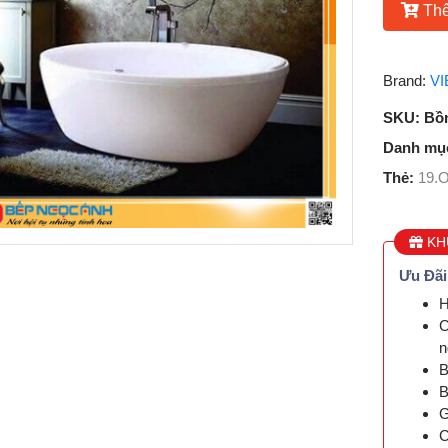
Thê
Brand:
VI
SKU:
Bồn
Danh mụ
Thẻ:
19.
KH
Ưu Đãi
H
C
n
B
B
G
C