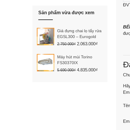
ĐVT
Sản phẩm vừa được xem
BẾ
Giá đựng chai lọ tẩy rửa
đượ
EGSL300 – Eurogold
2.063.000
₫
2.750.000
₫
Máy hút mùi Torino
Đ
FS30370IX
4.835.000
₫
5.690.000
₫
Chư
Hãy
Ema
Tê
Em