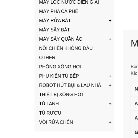
MÁY LỌC NƯỚC ĐIỆN GIẢI
MÁY PHA CÀ PHÊ
MÁY RỬA BÁT
MÁY SẤY BÁT
MÁY SẤY QUẦN ÁO
M
NỒI CHIÊN KHÔNG DẦU
OTHER
Bồn
PHÒNG XÔNG HƠI
Kíc
PHỤ KIỆN TỦ BẾP
ROBOT HÚT BỤI & LAU NHÀ
N
THIẾT BỊ XÔNG HƠI
A
TỦ LẠNH
TỦ RƯỢU
A
VÒI RỬA CHÉN
G