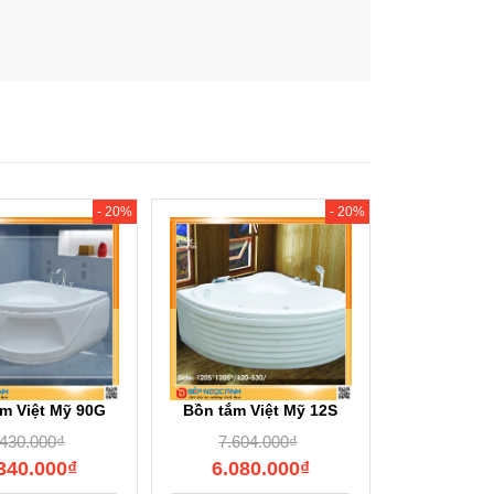
- 20%
- 20%
m Việt Mỹ 90G
Bồn tắm Việt Mỹ 12S
.430.000
₫
7.604.000
₫
340.000
₫
6.080.000
₫