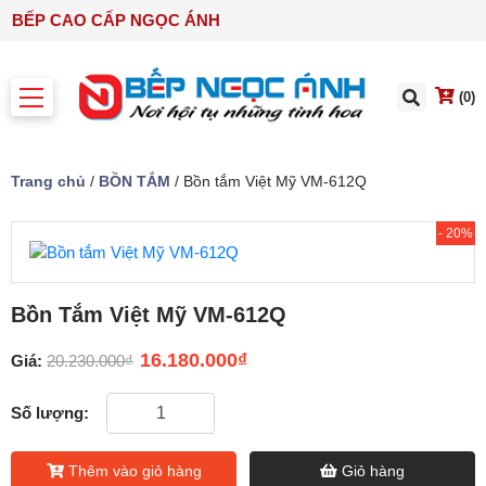
Ị NHÀ BẾP CAO CẤP NGỌC ÁNH
(0)
Trang chủ
/
BỒN TẮM
/ Bồn tắm Việt Mỹ VM-612Q
- 20%
Bồn Tắm Việt Mỹ VM-612Q
16.180.000
₫
Giá:
20.230.000
₫
Số lượng:
Thêm vào giỏ hàng
Giỏ hàng