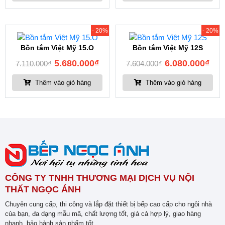
- 20%
- 20%
Bồn tắm Việt Mỹ 15.O
Bồn tắm Việt Mỹ 12S
5.680.000
₫
6.080.000
₫
7.110.000
₫
7.604.000
₫
Thêm vào giỏ hàng
Thêm vào giỏ hàng
CÔNG TY TNHH THƯƠNG MẠI DỊCH VỤ NỘI
THẤT NGỌC ÁNH
Chuyên cung cấp, thi công và lắp đặt thiết bị bếp cao cấp cho ngôi nhà
của bạn, đa dạng mẫu mã, chất lượng tốt, giá cả hợp lý, giao hàng
nhanh, bảo hành sản phẩm tốt