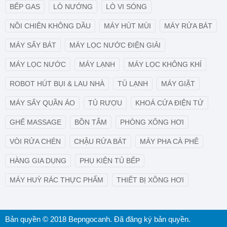
BẾP GAS
LÒ NƯỚNG
LÒ VI SÓNG
NỒI CHIÊN KHÔNG DẦU
MÁY HÚT MÙI
MÁY RỬA BÁT
MÁY SẤY BÁT
MÁY LỌC NƯỚC ĐIỆN GIẢI
MÁY LỌC NƯỚC
MÁY LẠNH
MÁY LỌC KHÔNG KHÍ
ROBOT HÚT BỤI & LAU NHÀ
TỦ LẠNH
MÁY GIẶT
MÁY SẤY QUẦN ÁO
TỦ RƯỢU
KHOÁ CỬA ĐIỆN TỬ
GHẾ MASSAGE
BỒN TẮM
PHÒNG XÔNG HƠI
VÒI RỬA CHÉN
CHẬU RỬA BÁT
MÁY PHA CÀ PHÊ
HÀNG GIA DỤNG
PHỤ KIỆN TỦ BẾP
MÁY HUỲ RÁC THỰC PHẨM
THIẾT BỊ XÔNG HƠI
Bản quyền © 2018 Bepngocanh. Đã đăng ký bản quyền.