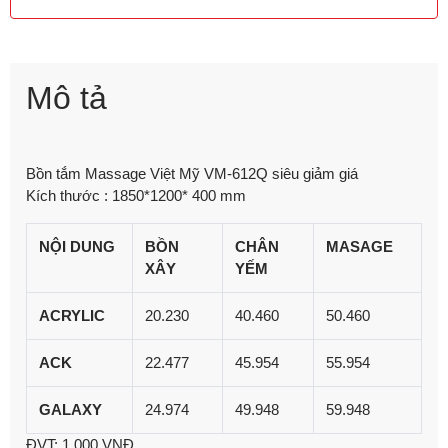
Mô tả
Bồn tắm Massage Việt Mỹ VM-612Q siêu giảm giá
Kích thước : 1850*1200* 400 mm
NỘI DUNG
BỒN
CHÂN
MASAGE
XÂY
YẾM
ACRYLIC
20.230
40.460
50.460
ACK
22.477
45.954
55.954
GALAXY
24.974
49.948
59.948
ĐVT: 1.000 VNĐ