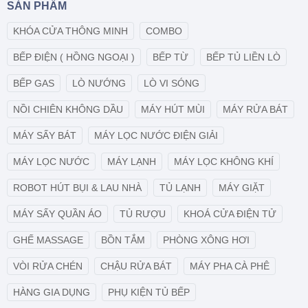
SẢN PHẨM
KHÓA CỬA THÔNG MINH
COMBO
BẾP ĐIỆN ( HỒNG NGOẠI )
BẾP TỪ
BẾP TỦ LIỀN LÒ
BẾP GAS
LÒ NƯỚNG
LÒ VI SÓNG
NỒI CHIÊN KHÔNG DẦU
MÁY HÚT MÙI
MÁY RỬA BÁT
MÁY SẤY BÁT
MÁY LỌC NƯỚC ĐIỆN GIẢI
MÁY LỌC NƯỚC
MÁY LẠNH
MÁY LỌC KHÔNG KHÍ
ROBOT HÚT BỤI & LAU NHÀ
TỦ LẠNH
MÁY GIẶT
MÁY SẤY QUẦN ÁO
TỦ RƯỢU
KHOÁ CỬA ĐIỆN TỬ
GHẾ MASSAGE
BỒN TẮM
PHÒNG XÔNG HƠI
VÒI RỬA CHÉN
CHẬU RỬA BÁT
MÁY PHA CÀ PHÊ
HÀNG GIA DỤNG
PHỤ KIỆN TỦ BẾP