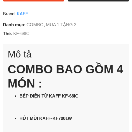
Brand:
KAFF
Danh mục:
COMBO
,
MUA 1 TẶNG 3
Thẻ:
KF-68IC
Mô tả
COMBO BAO GỒM 4
MÓN :
BẾP ĐIỆN TỪ KAFF KF-68IC
HÚT MÙI KAFF-KF7001W