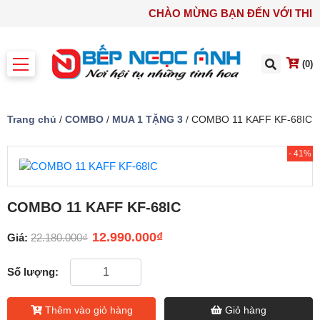
CHÀO MỪNG BẠN ĐẾN VỚI T
(0)
Trang chủ
/
COMBO
/
MUA 1 TẶNG 3
/ COMBO 11 KAFF KF-68IC
- 41%
COMBO 11 KAFF KF-68IC
12.990.000
₫
Giá:
22.180.000
₫
Số lượng:
Thêm vào giỏ hàng
Giỏ hàng