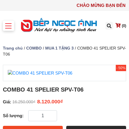
CHÀO MỪNG BẠN ĐẾ
(0)
Trang chủ
/
COMBO
/
MUA 1 TẶNG 3
/ COMBO 41 SPELIER SPV-
T06
- 50%
COMBO 41 SPELIER SPV-T06
8.120.000
₫
Giá:
16.250.000
₫
Số lượng: