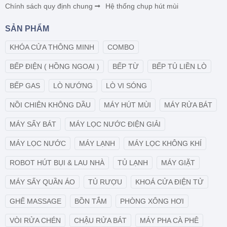
Chính sách quy định chung
Hệ thống chụp hút mùi
SẢN PHẨM
KHÓA CỬA THÔNG MINH
COMBO
BẾP ĐIỆN ( HỒNG NGOẠI )
BẾP TỪ
BẾP TỦ LIỀN LÒ
BẾP GAS
LÒ NƯỚNG
LÒ VI SÓNG
NỒI CHIÊN KHÔNG DẦU
MÁY HÚT MÙI
MÁY RỬA BÁT
MÁY SẤY BÁT
MÁY LỌC NƯỚC ĐIỆN GIẢI
MÁY LỌC NƯỚC
MÁY LẠNH
MÁY LỌC KHÔNG KHÍ
ROBOT HÚT BỤI & LAU NHÀ
TỦ LẠNH
MÁY GIẶT
MÁY SẤY QUẦN ÁO
TỦ RƯỢU
KHOÁ CỬA ĐIỆN TỬ
GHẾ MASSAGE
BỒN TẮM
PHÒNG XÔNG HƠI
VÒI RỬA CHÉN
CHẬU RỬA BÁT
MÁY PHA CÀ PHÊ