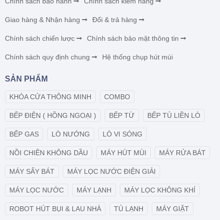
Chính sách bảo hành
Chính sách kiểm hàng
Giao hàng & Nhận hàng
Đổi & trả hàng
Chính sách chiến lược
Chính sách bảo mật thông tin
Chính sách quy định chung
Hệ thống chụp hút mùi
SẢN PHẨM
KHÓA CỬA THÔNG MINH
COMBO
BẾP ĐIỆN ( HỒNG NGOẠI )
BẾP TỪ
BẾP TỦ LIỀN LÒ
BẾP GAS
LÒ NƯỚNG
LÒ VI SÓNG
NỒI CHIÊN KHÔNG DẦU
MÁY HÚT MÙI
MÁY RỬA BÁT
MÁY SẤY BÁT
MÁY LỌC NƯỚC ĐIỆN GIẢI
MÁY LỌC NƯỚC
MÁY LẠNH
MÁY LỌC KHÔNG KHÍ
ROBOT HÚT BỤI & LAU NHÀ
TỦ LẠNH
MÁY GIẶT