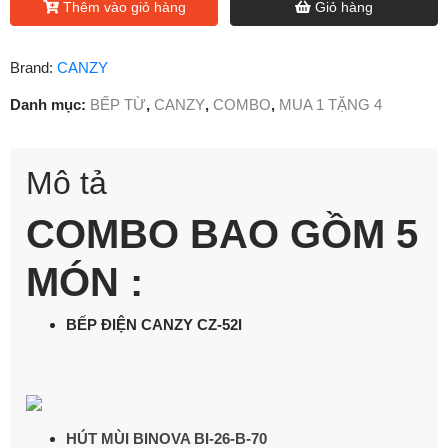
Thêm vào giỏ hàng
Giỏ hàng
Brand:
CANZY
Danh mục:
BẾP TỪ
,
CANZY
,
COMBO
,
MUA 1 TẶNG 4
Mô tả
COMBO BAO GỒM 5
MÓN :
BẾP ĐIỆN CANZY CZ-52I
HÚT MÙI BINOVA BI-26-B-70