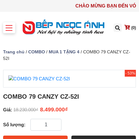
CHÀO MỪNG BẠN ĐẾN V
(0)
Trang chủ
/
COMBO
/
MUA 1 TẶNG 4
/ COMBO 79 CANZY CZ-
52I
- 53%
COMBO 79 CANZY CZ-52I
8.499.000
₫
Giá:
18.230.000
₫
Số lượng: