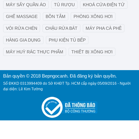
MÁY SẤY QUẦN ÁO
TỦ RƯỢU
KHOÁ CỬA ĐIỆN TỬ
GHẾ MASSAGE
BỒN TẮM
PHÒNG XÔNG HƠI
VÒI RỬA CHÉN
CHẬU RỬA BÁT
MÁY PHA CÀ PHÊ
HÀNG GIA DỤNG
PHỤ KIỆN TỦ BẾP
MÁY HUỲ RÁC THỰC PHẨM
THIẾT BỊ XÔNG HƠI
Bản quyền © 2018 Bepngocanh. Đã đăng ký bản quyền.
Số ĐKKD 0313994409 do Sở KHĐT Tp. HCM cấp ngày 05/09/2016 - Người
đại diện: Lê Kim Tường