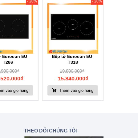
- 20%
- 20%
ừ Eurosun EU-
Bếp từ Eurosun EU-
T286
T318
.900.000
₫
19.800.000
₫
.520.000
₫
15.840.000
₫
m vào giỏ hàng
Thêm vào giỏ hàng
THEO DÕI CHÚNG TÔI