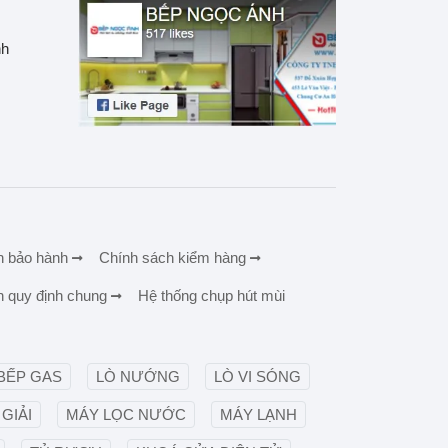
nh
h bảo hành
Chính sách kiểm hàng
h quy định chung
Hệ thống chụp hút mùi
BẾP GAS
LÒ NƯỚNG
LÒ VI SÓNG
GIẢI
MÁY LỌC NƯỚC
MÁY LẠNH