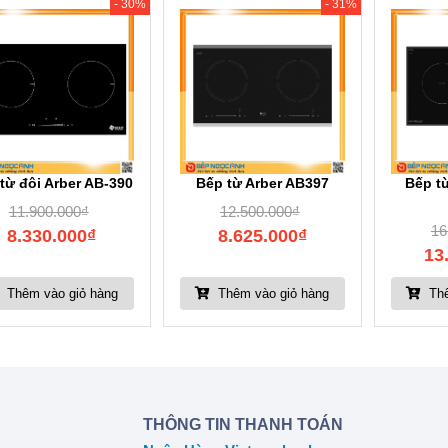
- 30%
- 31%
từ đôi Arber AB-390
Bếp từ Arber AB397
Bếp t
11.900.000
₫
12.500.000
₫
16
8.330.000
₫
8.625.000
₫
13
Thêm vào giỏ hàng
Thêm vào giỏ hàng
Thê
THÔNG TIN THANH TOÁN