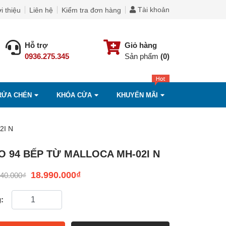
Tài khoản
i thiệu
Liên hệ
Kiểm tra đơn hàng
Hỗ trợ
Giỏ hàng
0936.275.345
Sản phẩm
(0)
RỬA CHÉN
KHÓA CỬA
KHUYẾN MÃI
2I N
 94 BẾP TỪ MALLOCA MH-02I N
18.990.000
₫
240.000
₫
: