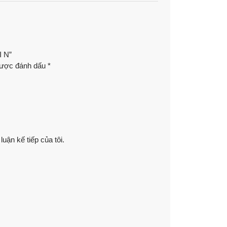
 N”
được đánh dấu
*
luận kế tiếp của tôi.