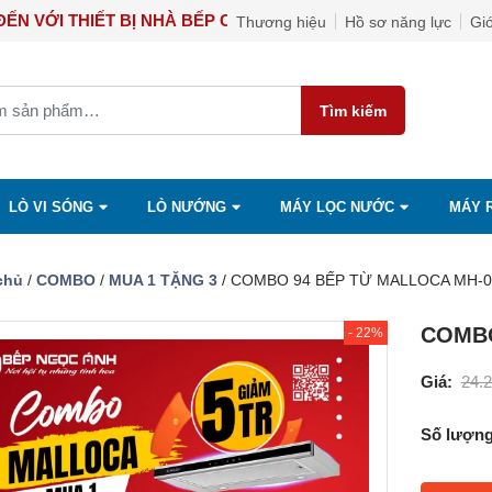
G BẠN ĐẾN VỚI THIẾT BỊ NHÀ BẾP CAO CẤP NGỌC ÁNH
Thương hiệu
Hồ sơ năng lực
Giớ
Tìm kiếm
LÒ VI SÓNG
LÒ NƯỚNG
MÁY LỌC NƯỚC
MÁY 
chủ
/
COMBO
/
MUA 1 TẶNG 3
/ COMBO 94 BẾP TỪ MALLOCA MH-0
COMBO
- 22%
Giá:
24.
Số lượng