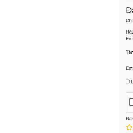
Đ
Chư
Hãy
Ema
Tê
Em
L
Đán