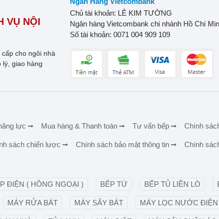
Ngân Hàng Vietcombank
Chủ tài khoản: LÊ KIM TƯỜNG
 VỤ NỘI
Ngân hàng Vietcombank chi nhánh Hồ Chí Mi
Số tài khoản: 0071 004 909 109
o cấp cho ngôi nhà
 lý, giao hàng
năng lực
Mua hàng & Thanh toán
Tư vấn bếp
Chính sác
nh sách chiến lược
Chính sách bảo mật thông tin
Chính sác
P ĐIỆN ( HỒNG NGOẠI )
BẾP TỪ
BẾP TỦ LIỀN LÒ
MÁY RỬA BÁT
MÁY SẤY BÁT
MÁY LỌC NƯỚC ĐIỆN 