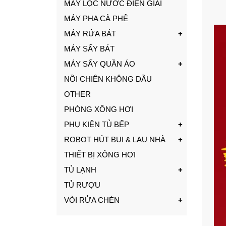
MÁY LỌC NƯỚC ĐIỆN GIẢI
MÁY PHA CÀ PHÊ
MÁY RỬA BÁT
MÁY SẤY BÁT
MÁY SẤY QUẦN ÁO
NỒI CHIÊN KHÔNG DẦU
OTHER
PHÒNG XÔNG HƠI
PHỤ KIỆN TỦ BẾP
ROBOT HÚT BỤI & LAU NHÀ
THIẾT BỊ XÔNG HƠI
TỦ LẠNH
TỦ RƯỢU
VÒI RỬA CHÉN