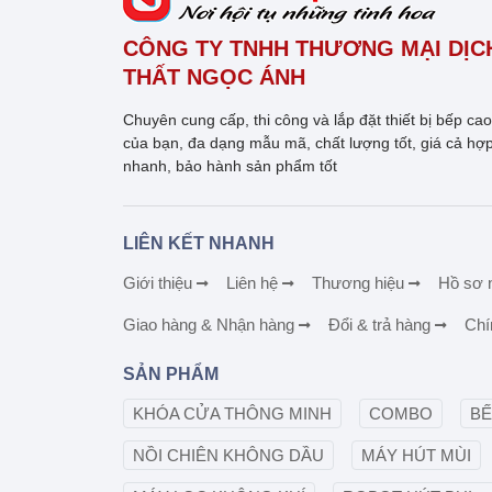
CÔNG TY TNHH THƯƠNG MẠI DỊCH
THẤT NGỌC ÁNH
Chuyên cung cấp, thi công và lắp đặt thiết bị bếp ca
của bạn, đa dạng mẫu mã, chất lượng tốt, giá cả hợp
nhanh, bảo hành sản phẩm tốt
LIÊN KẾT NHANH
Giới thiệu
Liên hệ
Thương hiệu
Hồ sơ 
Giao hàng & Nhận hàng
Đổi & trả hàng
Chí
SẢN PHẨM
KHÓA CỬA THÔNG MINH
COMBO
BẾ
NỒI CHIÊN KHÔNG DẦU
MÁY HÚT MÙI