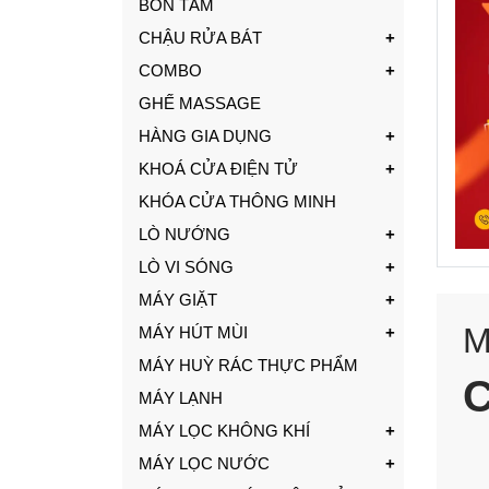
BỒN TẮM
CHẬU RỬA BÁT
COMBO
GHẾ MASSAGE
HÀNG GIA DỤNG
KHOÁ CỬA ĐIỆN TỬ
KHÓA CỬA THÔNG MINH
LÒ NƯỚNG
LÒ VI SÓNG
MÁY GIẶT
M
MÁY HÚT MÙI
MÁY HUỲ RÁC THỰC PHẨM
MÁY LẠNH
MÁY LỌC KHÔNG KHÍ
MÁY LỌC NƯỚC