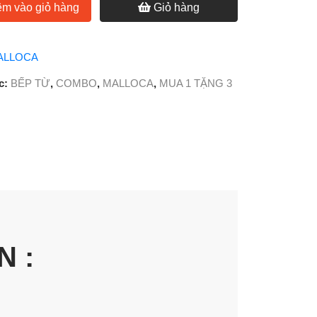
m vào giỏ hàng
Giỏ hàng
ALLOCA
c:
BẾP TỪ
,
COMBO
,
MALLOCA
,
MUA 1 TẶNG 3
 :