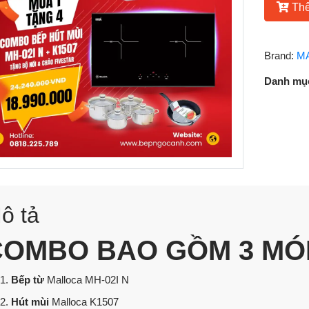
Thê
Brand:
M
Danh mụ
ô tả
COMBO BAO GỒM 3 MÓN
Bếp từ
Malloca MH-02I N
Hút mùi
Malloca K1507