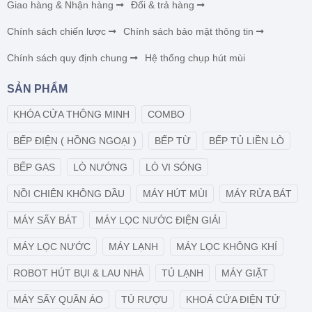
Giao hàng & Nhận hàng
Đổi & trả hàng
Chính sách chiến lược
Chính sách bảo mật thông tin
Chính sách quy định chung
Hệ thống chụp hút mùi
SẢN PHẨM
KHÓA CỬA THÔNG MINH
COMBO
BẾP ĐIỆN ( HỒNG NGOẠI )
BẾP TỪ
BẾP TỦ LIỀN LÒ
BẾP GAS
LÒ NƯỚNG
LÒ VI SÓNG
NỒI CHIÊN KHÔNG DẦU
MÁY HÚT MÙI
MÁY RỬA BÁT
MÁY SẤY BÁT
MÁY LỌC NƯỚC ĐIỆN GIẢI
MÁY LỌC NƯỚC
MÁY LẠNH
MÁY LỌC KHÔNG KHÍ
ROBOT HÚT BỤI & LAU NHÀ
TỦ LẠNH
MÁY GIẶT
MÁY SẤY QUẦN ÁO
TỦ RƯỢU
KHOÁ CỬA ĐIỆN TỬ