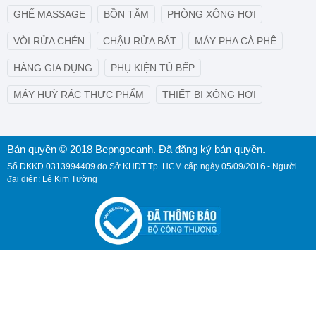
GHẾ MASSAGE
BỒN TẮM
PHÒNG XÔNG HƠI
VÒI RỬA CHÉN
CHẬU RỬA BÁT
MÁY PHA CÀ PHÊ
HÀNG GIA DỤNG
PHỤ KIỆN TỦ BẾP
MÁY HUỲ RÁC THỰC PHẨM
THIẾT BỊ XÔNG HƠI
Bản quyền © 2018 Bepngocanh. Đã đăng ký bản quyền.
Số ĐKKD 0313994409 do Sở KHĐT Tp. HCM cấp ngày 05/09/2016 - Người
đại diện: Lê Kim Tường