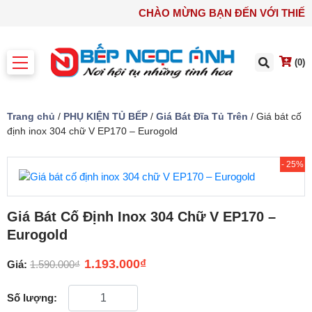
CHÀO MỪNG BẠN ĐẾN VỚI TH
(0)
Trang chủ
/
PHỤ KIỆN TỦ BẾP
/
Giá Bát Đĩa Tủ Trên
/ Giá bát cố
định inox 304 chữ V EP170 – Eurogold
- 25%
Giá Bát Cố Định Inox 304 Chữ V EP170 –
Eurogold
1.193.000
₫
Giá:
1.590.000
₫
Số lượng: