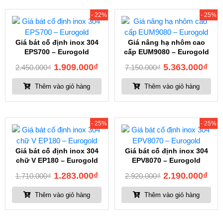
- 22%
- 25%
Giá bát cố định inox 304
Giá nâng hạ nhôm cao
EPS700 – Eurogold
cấp EUM9080 – Eurogold
1.909.000
₫
5.363.000
₫
2.450.000
₫
7.150.000
₫
Thêm vào giỏ hàng
Thêm vào giỏ hàng
- 25%
- 25%
Giá bát cố định inox 304
Giá bát cố định inox 304
chữ V EP180 – Eurogold
EPV8070 – Eurogold
1.283.000
₫
2.190.000
₫
1.710.000
₫
2.920.000
₫
Thêm vào giỏ hàng
Thêm vào giỏ hàng