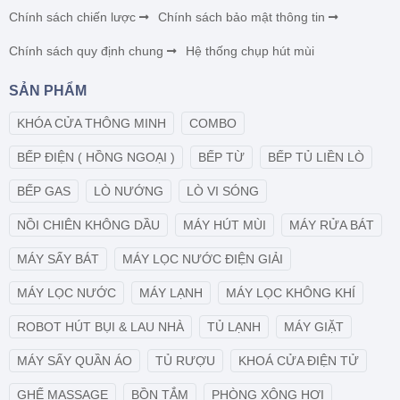
Chính sách chiến lược
Chính sách bảo mật thông tin
Chính sách quy định chung
Hệ thống chụp hút mùi
SẢN PHẨM
KHÓA CỬA THÔNG MINH
COMBO
BẾP ĐIỆN ( HỒNG NGOẠI )
BẾP TỪ
BẾP TỦ LIỀN LÒ
BẾP GAS
LÒ NƯỚNG
LÒ VI SÓNG
NỒI CHIÊN KHÔNG DẦU
MÁY HÚT MÙI
MÁY RỬA BÁT
MÁY SẤY BÁT
MÁY LỌC NƯỚC ĐIỆN GIẢI
MÁY LỌC NƯỚC
MÁY LẠNH
MÁY LỌC KHÔNG KHÍ
ROBOT HÚT BỤI & LAU NHÀ
TỦ LẠNH
MÁY GIẶT
MÁY SẤY QUẦN ÁO
TỦ RƯỢU
KHOÁ CỬA ĐIỆN TỬ
GHẾ MASSAGE
BỒN TẮM
PHÒNG XÔNG HƠI