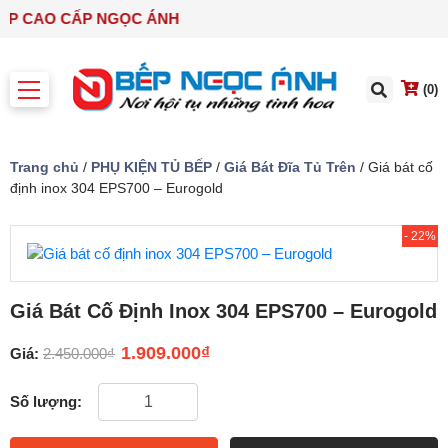
HÀ BẾP CAO CẤP NGỌC ÁNH
(0)
Trang chủ
/
PHỤ KIỆN TỦ BẾP
/
Giá Bát Đĩa Tủ Trên
/ Giá bát cố
định inox 304 EPS700 – Eurogold
- 22%
Giá Bát Cố Định Inox 304 EPS700 – Eurogold
1.909.000
₫
Giá:
2.450.000
₫
Số lượng: