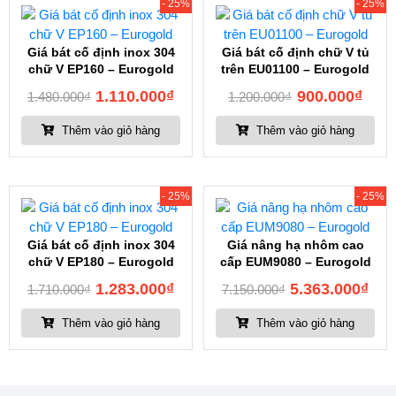
- 25%
- 25%
Giá bát cố định inox 304
Giá bát cố định chữ V tủ
chữ V EP160 – Eurogold
trên EU01100 – Eurogold
1.110.000
₫
900.000
₫
1.480.000
₫
1.200.000
₫
Thêm vào giỏ hàng
Thêm vào giỏ hàng
- 25%
- 25%
Giá bát cố định inox 304
Giá nâng hạ nhôm cao
chữ V EP180 – Eurogold
cấp EUM9080 – Eurogold
1.283.000
₫
5.363.000
₫
1.710.000
₫
7.150.000
₫
Thêm vào giỏ hàng
Thêm vào giỏ hàng