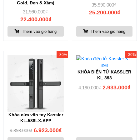
Gold, Đen & Xám)
35.990.000
₫
31.990.000
₫
25.200.000
₫
22.400.000
₫
Thêm vào giỏ hàng
Thêm vào giỏ hàng
- 30%
- 30%
KHÓA ĐIỆN TỬ KASSLER
KL 393
2.933.000
₫
4.190.000
₫
Khóa cửa vân tay Kassler
KL-588LX-APP
6.923.000
₫
9.898.000
₫