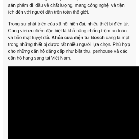
sản phẩm đi đầu về chất lượng, mang công nghệ và tiện
ích đến với người dân trên toàn thế giới.
Trong sự phát triển của xã hội hiện đại, nhiều thiết bị điện tử.
Cùng với ưu điểm đặc biệt là khả năng chống trộm an toàn
và bảo mật tuyệt đối.
Khóa cửa điện tử Bosch
đang là một
trong những thiết bị được rất nhiều người lựa chọn. Phù hợp
cho những căn hộ đẳng cấp như biệt thự, penhouse và các
căn hộ hạng sang tại Việt Nam.