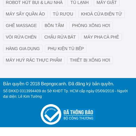
ROBOT HÚT BỤI & LAU NHÀ
TỦ LẠNH
MÁY GIẶT
MÁY SẤY QUẦN ÁO
TỦ RƯỢU
KHOÁ CỬA ĐIỆN TỬ
GHẾ MASSAGE
BỒN TẮM
PHÒNG XÔNG HƠI
VÒI RỬA CHÉN
CHẬU RỬA BÁT
MÁY PHA CÀ PHÊ
HÀNG GIA DỤNG
PHỤ KIỆN TỦ BẾP
MÁY HUỲ RÁC THỰC PHẨM
THIẾT BỊ XÔNG HƠI
Bản quyền © 2018 Bepngocanh. Đã đăng ký bản quyền.
Số ĐKKD 0313994409 do Sở KHĐT Tp. HCM cấp ngày 05/09/2016 - Người
đại diện: Lê Kim Tường