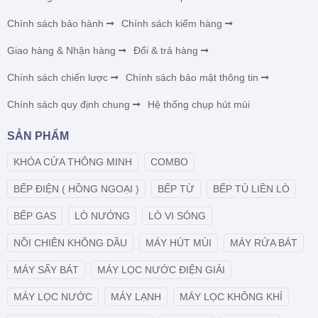
Chính sách bảo hành
Chính sách kiểm hàng
Giao hàng & Nhận hàng
Đổi & trả hàng
Chính sách chiến lược
Chính sách bảo mật thông tin
Chính sách quy định chung
Hệ thống chụp hút mùi
SẢN PHẨM
KHÓA CỬA THÔNG MINH
COMBO
BẾP ĐIỆN ( HỒNG NGOẠI )
BẾP TỪ
BẾP TỦ LIỀN LÒ
BẾP GAS
LÒ NƯỚNG
LÒ VI SÓNG
NỒI CHIÊN KHÔNG DẦU
MÁY HÚT MÙI
MÁY RỬA BÁT
MÁY SẤY BÁT
MÁY LỌC NƯỚC ĐIỆN GIẢI
MÁY LỌC NƯỚC
MÁY LẠNH
MÁY LỌC KHÔNG KHÍ