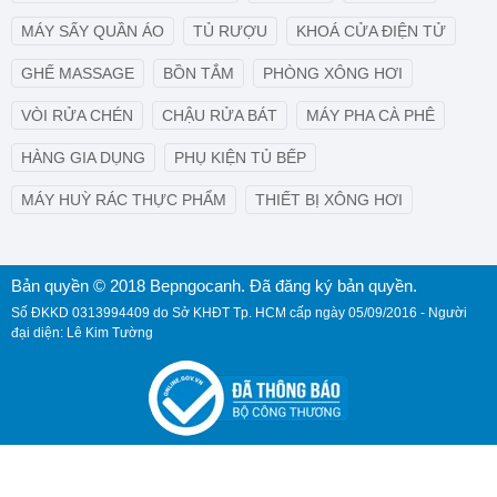
MÁY SẤY QUẦN ÁO
TỦ RƯỢU
KHOÁ CỬA ĐIỆN TỬ
GHẾ MASSAGE
BỒN TẮM
PHÒNG XÔNG HƠI
VÒI RỬA CHÉN
CHẬU RỬA BÁT
MÁY PHA CÀ PHÊ
HÀNG GIA DỤNG
PHỤ KIỆN TỦ BẾP
MÁY HUỲ RÁC THỰC PHẨM
THIẾT BỊ XÔNG HƠI
Bản quyền © 2018 Bepngocanh. Đã đăng ký bản quyền.
Số ĐKKD 0313994409 do Sở KHĐT Tp. HCM cấp ngày 05/09/2016 - Người
đại diện: Lê Kim Tường