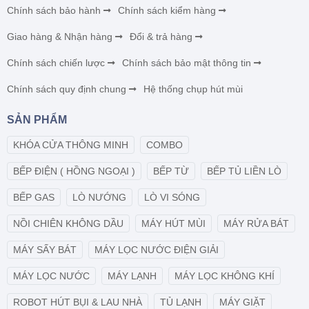
Chính sách bảo hành
Chính sách kiểm hàng
Giao hàng & Nhận hàng
Đổi & trả hàng
Chính sách chiến lược
Chính sách bảo mật thông tin
Chính sách quy định chung
Hệ thống chụp hút mùi
SẢN PHẨM
KHÓA CỬA THÔNG MINH
COMBO
BẾP ĐIỆN ( HỒNG NGOẠI )
BẾP TỪ
BẾP TỦ LIỀN LÒ
BẾP GAS
LÒ NƯỚNG
LÒ VI SÓNG
NỒI CHIÊN KHÔNG DẦU
MÁY HÚT MÙI
MÁY RỬA BÁT
MÁY SẤY BÁT
MÁY LỌC NƯỚC ĐIỆN GIẢI
MÁY LỌC NƯỚC
MÁY LẠNH
MÁY LỌC KHÔNG KHÍ
ROBOT HÚT BỤI & LAU NHÀ
TỦ LẠNH
MÁY GIẶT