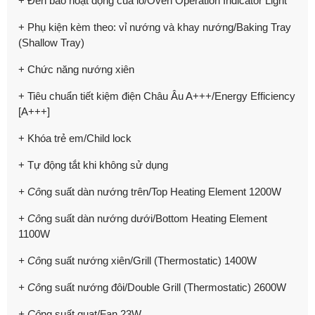
+ Đèn báo hoạt động của lò/Oven Operation Indicator Light
+ Phụ kiện kèm theo: vỉ nướng và khay nướng/Baking Tray
(Shallow Tray)
+ Chức năng nướng xiên
+ Tiêu chuẩn tiết kiệm điện Châu Âu A+++/Energy Efficiency
[A+++]
+ Khóa trẻ em/Child lock
+ Tự động tắt khi không sử dụng
+ Cô
ng suất dàn nướng trên/Top Heating Element 1200W
+ Cô
ng suất dàn nướng dưới/Bottom Heating Element
1100W
+ Cô
ng suất nướng xiên/Grill (Thermostatic) 1400W
+ Cô
ng suất nướng đôi/Double Grill (Thermostatic) 2600W
+ Cô
ng suất quạt/Fan 23W