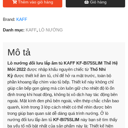
Thêm vào giỏ hàng
Giỏ hàng
Brand:
KAFF
Danh mục:
KAFF
,
LÒ NƯỚNG
Mô tả
Lò nướng đối lưu lắp âm tủ KAFF KF-BI75SLIM
Thế Hệ
Mới 2022
được nhập khẩu nguyên chiếc từ
Thổ Nhỉ
Kỳ
được thiết kế âm tủ, chỉ để hở ra mặt trước, toàn bộ
phần khoang lắp chìm vào tủ bếp. Thiết kế này không chỉ
giúp căn bếp gọn gàng mà còn luôn giữ cho nhiệt độ lò ổn
định trong khi hoạt động, không bị xô dịch hay tác động bên
ngoài. Mặt kính đen phủ bên ngoài, viền thép chắc chắn bao
quanh, kính trong 3 lớp cách nhiệt có thể nhìn được bên
trong giúp bạn quan sát dễ dàng quá trình nướng. Ở lò
nướng đối lưu lắp âm tủ
KF-BI75SLIM
này bạn sẽ tìm thấy
ba yếu tố nổi bật nhất của sản phẩm này là: Thiết kế hiện