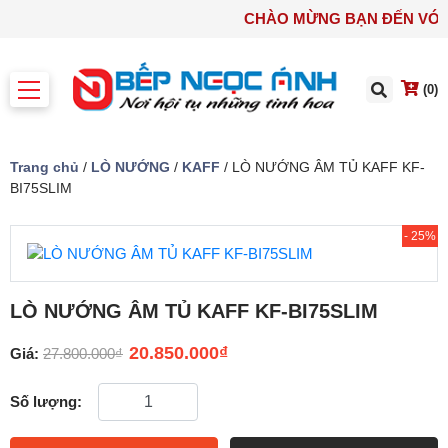
CHÀO MỪNG BẠN ĐẾN 
(0)
Trang chủ
/
LÒ NƯỚNG
/
KAFF
/ LÒ NƯỚNG ÂM TỦ KAFF KF-
BI75SLIM
- 25%
LÒ NƯỚNG ÂM TỦ KAFF KF-BI75SLIM
20.850.000
₫
Giá:
27.800.000
₫
Số lượng: