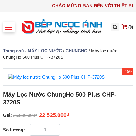
CHÀO MỪNG BẠN ĐẾN VỚI THIẾ
(0)
Trang chủ
/
MÁY LỌC NƯỚC
/
CHUNGHO
/ Máy lọc nước
ChungHo 500 Plus CHP-3720S
- 15%
Máy Lọc Nước ChungHo 500 Plus CHP-
3720S
22.525.000
₫
Giá:
26.500.000
₫
Số lượng: