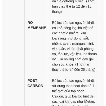
và clo cótrong nước. (Thời
hạn thay thế từ 12 đến 18
tháng)
RO
Bộ lọc
cấu tạo
nguyên khối,
MEMBANE
có khả năng loại bỏ triệt để
các chất ô nhiễm, kim
loại nặng như đồng, sắt,
nhôm, asen, mangan, nitrit,
vi khuẩn, vi rút, chất phóng
xạ, tảo lục, vật liệu i-on florua
vv… là những chất gây gại
cho sức khỏe.
(Thời hạn
thay thế từ 24 đến 36 tháng)
POST
Bộ lọc
cấu tạo
nguyên khối,
CARBON
sử dụng than hoạt tính số 1
thế giới của tập đoàn
Calgon, giúp loại bỏ triệt để
các loại khí gas như Metan,