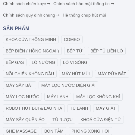
Chính sách chiến lược
Chính sách bảo mật thông tin
Chính sách quy định chung
Hệ thống chụp hút mùi
SẢN PHẨM
KHÓA CỬA THÔNG MINH
COMBO
BẾP ĐIỆN ( HỒNG NGOẠI )
BẾP TỪ
BẾP TỦ LIỀN LÒ
BẾP GAS
LÒ NƯỚNG
LÒ VI SÓNG
NỒI CHIÊN KHÔNG DẦU
MÁY HÚT MÙI
MÁY RỬA BÁT
MÁY SẤY BÁT
MÁY LỌC NƯỚC ĐIỆN GIẢI
MÁY LỌC NƯỚC
MÁY LẠNH
MÁY LỌC KHÔNG KHÍ
ROBOT HÚT BỤI & LAU NHÀ
TỦ LẠNH
MÁY GIẶT
MÁY SẤY QUẦN ÁO
TỦ RƯỢU
KHOÁ CỬA ĐIỆN TỬ
GHẾ MASSAGE
BỒN TẮM
PHÒNG XÔNG HƠI