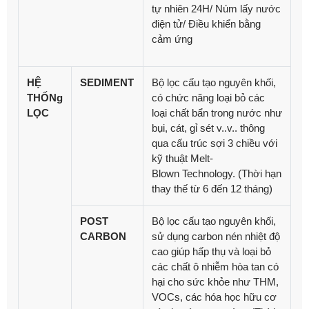
tự nhiên 24H/ Núm lấy nước
điện tử/ Điều khiển bằng
cảm ứng
HỆ
SEDIMENT
Bộ
lọc cấu tạo nguyên khối,
THỐNg
có chức năng loại bỏ các
LỌC
loại chất bẩn trong nước như
bụi, cát, gỉ sét v..v.. thông
qua cấu trúc sợi 3 chiều với
kỹ thuật Melt-
Blown
Technology. (Thời hạn
thay thế từ 6 đến 12 tháng)
POST
Bộ lọc cấu tạo nguyên khối,
CARBON
sử dụng carbon nén nhiệt độ
cao giúp hấp thụ và loại bỏ
các chất ô nhiễm hòa tan có
hại cho sức khỏe như THM,
VOCs, các hóa học hữu cơ