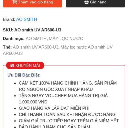
Thêm vào giỏ hàng
Giỏ hàng
Brand:
AO SMITH
SKU:
AO smith UV AR600-U3
Danh mục:
AO SMITH
,
MÁY LỌC NƯỚC
Thẻ:
AO smith UV AR600-U3
,
Máy lọc nước AO smith UV
AR600-U3
KHUYẾN MÃI
Ưu Đãi Đặc Biệt:
CAM KẾT 100% HÀNG CHÍNH HÃNG, SẢN PHẨM
RÕ NGUỒN GỐC XUẤT NHẬP KHẨU
TẶNG NGAY VOUCHER MUA HÀNG TRỊ GIÁ
1.000.000 VNĐ
GIAO HÀNG VÀ LẮP ĐẶT MIỄN PHÍ
CHỈ THANH TOÁN SAU KHI NHẬN ĐƯỢC HÀNG
GIẢM GIÁ TRỰC TIẾP NGAY TRÊN GIÁ NIÊM YẾT
BẢO HÀNH 3 NĂM CHO SẢN PHẨM