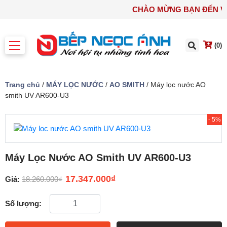
CHÀO MỪNG BẠN ĐẾN
(0)
Trang chủ
/
MÁY LỌC NƯỚC
/
AO SMITH
/ Máy lọc nước AO
smith UV AR600-U3
- 5%
Máy Lọc Nước AO Smith UV AR600-U3
17.347.000
₫
Giá:
18.260.000
₫
Số lượng: