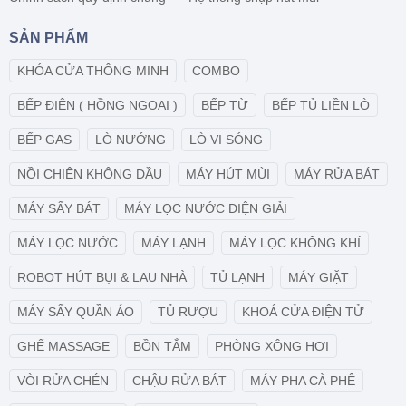
SẢN PHẨM
KHÓA CỬA THÔNG MINH
COMBO
BẾP ĐIỆN ( HỒNG NGOẠI )
BẾP TỪ
BẾP TỦ LIỀN LÒ
BẾP GAS
LÒ NƯỚNG
LÒ VI SÓNG
NỒI CHIÊN KHÔNG DẦU
MÁY HÚT MÙI
MÁY RỬA BÁT
MÁY SẤY BÁT
MÁY LỌC NƯỚC ĐIỆN GIẢI
MÁY LỌC NƯỚC
MÁY LẠNH
MÁY LỌC KHÔNG KHÍ
ROBOT HÚT BỤI & LAU NHÀ
TỦ LẠNH
MÁY GIẶT
MÁY SẤY QUẦN ÁO
TỦ RƯỢU
KHOÁ CỬA ĐIỆN TỬ
GHẾ MASSAGE
BỒN TẮM
PHÒNG XÔNG HƠI
VÒI RỬA CHÉN
CHẬU RỬA BÁT
MÁY PHA CÀ PHÊ