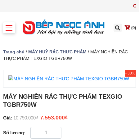
ÁNH
(0)
Trang chủ
/
MÁY HUỲ RÁC THỰC PHẨM
/ MÁY NGHIỀN RÁC
THỰC PHẨM TEXGIO TGBR750W
- 30%
MÁY NGHIỀN RÁC THỰC PHẨM TEXGIO
TGBR750W
7.553.000
₫
Giá:
10.790.000
₫
Số lượng: