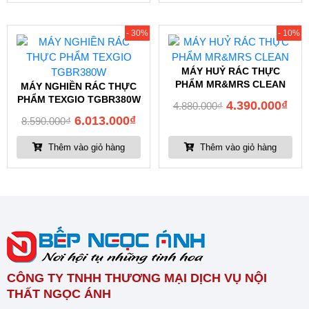
- 30%
- 10%
MÁY HUỶ RÁC THỰC
PHẨM MR&MRS CLEAN
MÁY NGHIỀN RÁC THỰC
PHẨM TEXGIO TGBR380W
4.390.000
₫
4.880.000
₫
6.013.000
₫
8.590.000
₫
Thêm vào giỏ hàng
Thêm vào giỏ hàng
CÔNG TY TNHH THƯƠNG MẠI DỊCH VỤ NỘI
THẤT NGỌC ÁNH