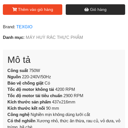
Thêm vào giỏ hàng
Giỏ hàng
Brand:
TEXGIO
Danh mục:
MÁY HUỲ RÁC THỰC PHẨM
Mô tả
Công suất
750W
Nguồn
220-240V/50Hz
Bảo vệ chống giật
Có
Tốc độ motor không tải
4200 RPM
Tốc độ motor tải tiêu chuẩn
2900 RPM
Kích thước sản phẩm
437x216mm
Kích thước kết nối
90 mm
Công nghệ
Nghiền mịn không dùng lưỡi cắt
Có thể nghiền
Xương nhỏ, thức ăn thừa, rau củ, vỏ dưa, vỏ
trứng, bã chè..