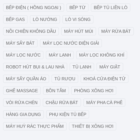
BẾP ĐIỆN ( HỒNG NGOẠI )
BẾP TỪ
BẾP TỦ LIỀN LÒ
BẾP GAS
LÒ NƯỚNG
LÒ VI SÓNG
NỒI CHIÊN KHÔNG DẦU
MÁY HÚT MÙI
MÁY RỬA BÁT
MÁY SẤY BÁT
MÁY LỌC NƯỚC ĐIỆN GIẢI
MÁY LỌC NƯỚC
MÁY LẠNH
MÁY LỌC KHÔNG KHÍ
ROBOT HÚT BỤI & LAU NHÀ
TỦ LẠNH
MÁY GIẶT
MÁY SẤY QUẦN ÁO
TỦ RƯỢU
KHOÁ CỬA ĐIỆN TỬ
GHẾ MASSAGE
BỒN TẮM
PHÒNG XÔNG HƠI
VÒI RỬA CHÉN
CHẬU RỬA BÁT
MÁY PHA CÀ PHÊ
HÀNG GIA DỤNG
PHỤ KIỆN TỦ BẾP
MÁY HUỲ RÁC THỰC PHẨM
THIẾT BỊ XÔNG HƠI