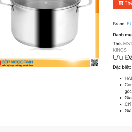
Thê
Brand:
E
Danh mụ
Thẻ:
MS1
KINGS
Ưu Đã
Đặc biệt
HÃ
Cam
gốc
Gia
Chỉ
Giả