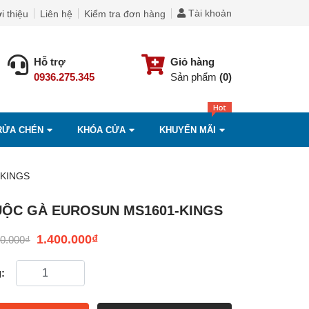
Tài khoản
i thiệu
Liên hệ
Kiểm tra đơn hàng
Hỗ trợ
Giỏ hàng
0936.275.345
Sản phẩm
(0)
RỬA CHÉN
KHÓA CỬA
KHUYẾN MÃI
-KINGS
UỘC GÀ EUROSUN MS1601-KINGS
1.400.000
₫
50.000
₫
: