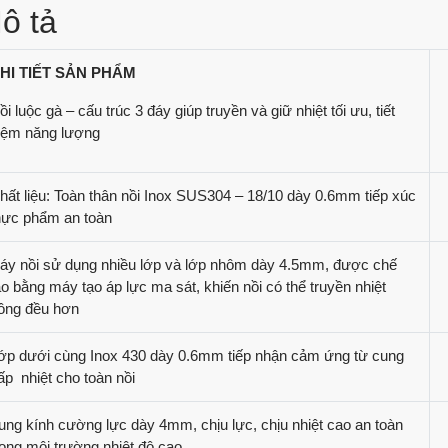
ô tả
HI TIẾT SẢN PHẨM
ồi luộc gà – cấu trúc 3 đáy giúp truyền và giữ nhiệt tối ưu, tiết
iệm năng lượng
hất liệu: Toàn thân nồi Inox SUS304 – 18/10 dày 0.6mm tiếp xúc
hực phẩm an toàn
áy nồi sử dụng nhiều lớp và lớp nhôm dày 4.5mm, được chế
ạo bằng máy tạo áp lực ma sát, khiến nồi có thể truyền nhiệt
ồng đều hơn
ớp dưới cùng Inox 430 dày 0.6mm tiếp nhận cảm ứng từ cung
ấp nhiệt cho toàn nồi
ung kính cường lực dày 4mm, chịu lực, chịu nhiệt cao an toàn
rong môi trường nhiệt độ cao.