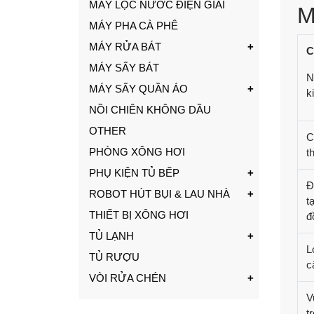
MÁY LỌC NƯỚC ĐIỆN GIẢI
M
MÁY PHA CÀ PHÊ
MÁY RỬA BÁT
C
MÁY SẤY BÁT
N
MÁY SẤY QUẦN ÁO
k
NỒI CHIÊN KHÔNG DẦU
OTHER
C
PHÒNG XÔNG HƠI
t
PHỤ KIỆN TỦ BẾP
Đ
ROBOT HÚT BỤI & LAU NHÀ
t
THIẾT BỊ XÔNG HƠI
đ
TỦ LẠNH
L
TỦ RƯỢU
c
VÒI RỬA CHÉN
V
t