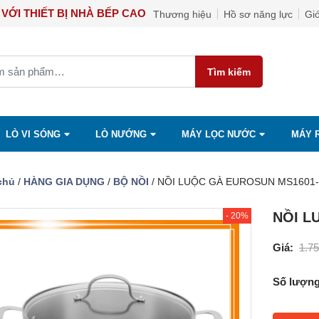
ẠN ĐẾN VỚI THIẾT BỊ NHÀ BẾP CAO CẤP NGỌC ÁNH
Thương hiệu
Hồ sơ năng lực
Giớ
Tìm kiếm
LÒ VI SÓNG
LÒ NƯỚNG
MÁY LỌC NƯỚC
MÁY 
chủ
/
HÀNG GIA DỤNG
/
BỘ NỒI
/ NỒI LUỘC GÀ EUROSUN MS1601
NỒI L
- 20%
Giá:
1.7
Số lượng