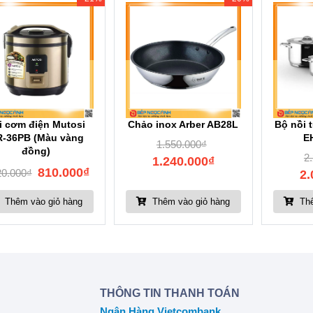
i cơm điện Mutosi
Chảo inox Arber AB28L
Bộ nồi 
-36PB (Màu vàng
E
1.550.000
₫
đồng)
2
1.240.000
₫
810.000
₫
20.000
₫
2.
Thêm vào giỏ hàng
Thêm vào giỏ hàng
Thê
THÔNG TIN THANH TOÁN
Ngân Hàng Vietcombank