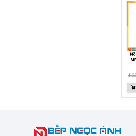
Nồ
MR
1.0