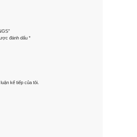
INGS”
được đánh dấu
*
luận kế tiếp của tôi.