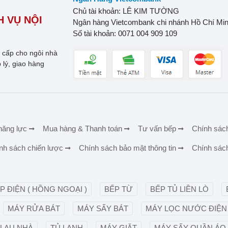
Chủ tài khoản: LÊ KIM TƯỜNG
 VỤ NỘI
Ngân hàng Vietcombank chi nhánh Hồ Chí Mi
Số tài khoản: 0071 004 909 109
o cấp cho ngôi nhà
 lý, giao hàng
năng lực
Mua hàng & Thanh toán
Tư vấn bếp
Chính sác
nh sách chiến lược
Chính sách bảo mật thông tin
Chính sác
P ĐIỆN ( HỒNG NGOẠI )
BẾP TỪ
BẾP TỦ LIỀN LÒ
MÁY RỬA BÁT
MÁY SẤY BÁT
MÁY LỌC NƯỚC ĐIỆN 
 LAU NHÀ
TỦ LẠNH
MÁY GIẶT
MÁY SẤY QUẦN ÁO