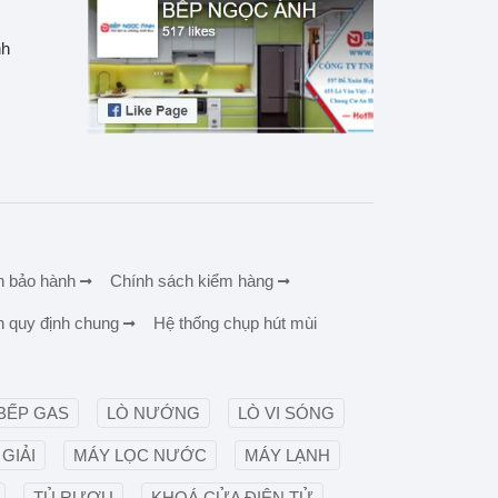
nh
h bảo hành
Chính sách kiểm hàng
h quy định chung
Hệ thống chụp hút mùi
BẾP GAS
LÒ NƯỚNG
LÒ VI SÓNG
GIẢI
MÁY LỌC NƯỚC
MÁY LẠNH
TỦ RƯỢU
KHOÁ CỬA ĐIỆN TỬ