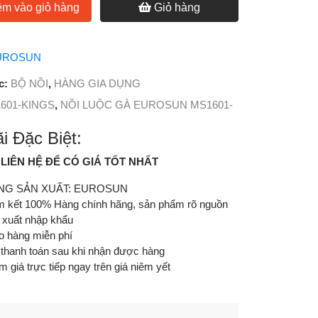
m vào giỏ hàng
Giỏ hàng
UROSUN
c:
BỘ NỒI
,
HÀNG GIA DỤNG
601-KINGS
,
NỒI LUỘC GÀ EUROSUN MS1601-
i Đặc Biệt:
: LIÊN HỆ ĐỂ CÓ GIÁ TỐT NHẤT
NG SẢN XUẤT: EUROSUN
 kết 100% Hàng chính hãng, sản phẩm rõ nguồn
 xuất nhập khẩu
o hàng miễn phí
 thanh toán sau khi nhận được hàng
m giá trực tiếp ngay trên giá niêm yết