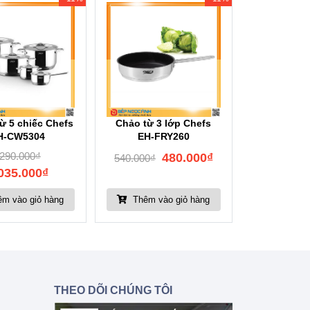
từ 5 chiếc Chefs
Chảo từ 3 lớp Chefs
H-CW5304
EH-FRY260
.290.000
₫
480.000
₫
540.000
₫
035.000
₫
m vào giỏ hàng
Thêm vào giỏ hàng
THEO DÕI CHÚNG TÔI