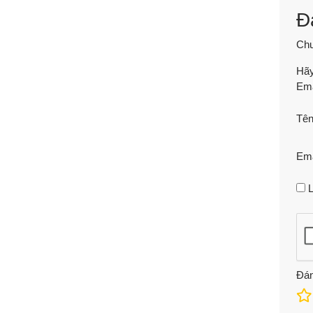
Đ
Chư
Hãy
Ema
Tê
Em
L
Đán