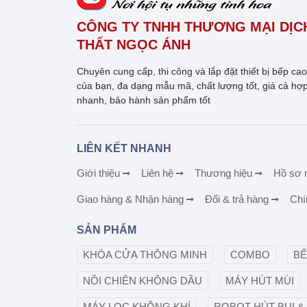
CÔNG TY TNHH THƯƠNG MẠI DỊCH
THẤT NGỌC ÁNH
Chuyên cung cấp, thi công và lắp đặt thiết bị bếp ca
của bạn, đa dạng mẫu mã, chất lượng tốt, giá cả hợp
nhanh, bảo hành sản phẩm tốt
LIÊN KẾT NHANH
Giới thiệu
Liên hệ
Thương hiệu
Hồ sơ 
Giao hàng & Nhận hàng
Đổi & trả hàng
Chí
SẢN PHẨM
KHÓA CỬA THÔNG MINH
COMBO
BẾ
NỒI CHIÊN KHÔNG DẦU
MÁY HÚT MÙI
MÁY LỌC KHÔNG KHÍ
ROBOT HÚT BỤI &