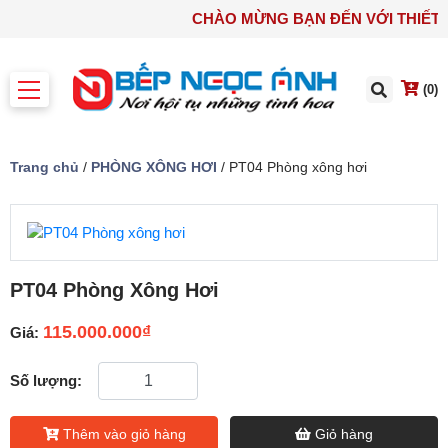
CHÀO MỪNG BẠN ĐẾN VỚI TH
(0)
Trang chủ
/
PHÒNG XÔNG HƠI
/ PT04 Phòng xông hơi
PT04 Phòng Xông Hơi
115.000.000
₫
Giá:
Số lượng:
Thêm vào giỏ hàng
Giỏ hàng