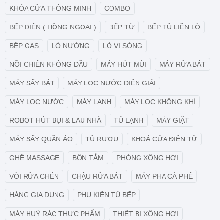
KHÓA CỬA THÔNG MINH
COMBO
BẾP ĐIỆN ( HỒNG NGOẠI )
BẾP TỪ
BẾP TỦ LIỀN LÒ
BẾP GAS
LÒ NƯỚNG
LÒ VI SÓNG
NỒI CHIÊN KHÔNG DẦU
MÁY HÚT MÙI
MÁY RỬA BÁT
MÁY SẤY BÁT
MÁY LỌC NƯỚC ĐIỆN GIẢI
MÁY LỌC NƯỚC
MÁY LẠNH
MÁY LỌC KHÔNG KHÍ
ROBOT HÚT BỤI & LAU NHÀ
TỦ LẠNH
MÁY GIẶT
MÁY SẤY QUẦN ÁO
TỦ RƯỢU
KHOÁ CỬA ĐIỆN TỬ
GHẾ MASSAGE
BỒN TẮM
PHÒNG XÔNG HƠI
VÒI RỬA CHÉN
CHẬU RỬA BÁT
MÁY PHA CÀ PHÊ
HÀNG GIA DỤNG
PHỤ KIỆN TỦ BẾP
MÁY HUỲ RÁC THỰC PHẨM
THIẾT BỊ XÔNG HƠI