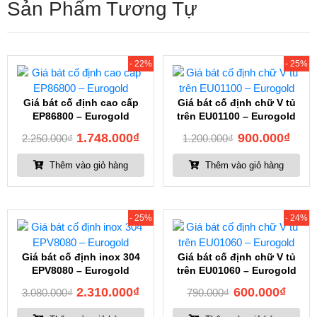
Sản Phẩm Tương Tự
- 22%
- 25%
Giá bát cố định cao cấp
Giá bát cố định chữ V tủ
EP86800 – Eurogold
trên EU01100 – Eurogold
1.748.000
₫
900.000
₫
2.250.000
₫
1.200.000
₫
Thêm vào giỏ hàng
Thêm vào giỏ hàng
- 25%
- 24%
Giá bát cố định inox 304
Giá bát cố định chữ V tủ
EPV8080 – Eurogold
trên EU01060 – Eurogold
2.310.000
₫
600.000
₫
3.080.000
₫
790.000
₫