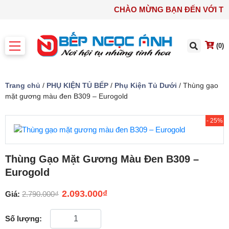
CHÀO MỪNG BẠN ĐẾN VỚI 
(0)
Trang chủ
/
PHỤ KIỆN TỦ BẾP
/
Phụ Kiện Tủ Dưới
/ Thùng gạo
mặt gương màu đen B309 – Eurogold
- 25%
Thùng Gạo Mặt Gương Màu Đen B309 –
Eurogold
2.093.000
₫
Giá:
2.790.000
₫
Số lượng: