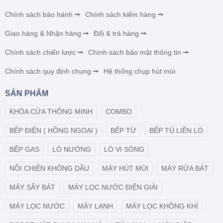
Chính sách bảo hành
Chính sách kiểm hàng
Giao hàng & Nhận hàng
Đổi & trả hàng
Chính sách chiến lược
Chính sách bảo mật thông tin
Chính sách quy định chung
Hệ thống chụp hút mùi
SẢN PHẨM
KHÓA CỬA THÔNG MINH
COMBO
BẾP ĐIỆN ( HỒNG NGOẠI )
BẾP TỪ
BẾP TỦ LIỀN LÒ
BẾP GAS
LÒ NƯỚNG
LÒ VI SÓNG
NỒI CHIÊN KHÔNG DẦU
MÁY HÚT MÙI
MÁY RỬA BÁT
MÁY SẤY BÁT
MÁY LỌC NƯỚC ĐIỆN GIẢI
MÁY LỌC NƯỚC
MÁY LẠNH
MÁY LỌC KHÔNG KHÍ