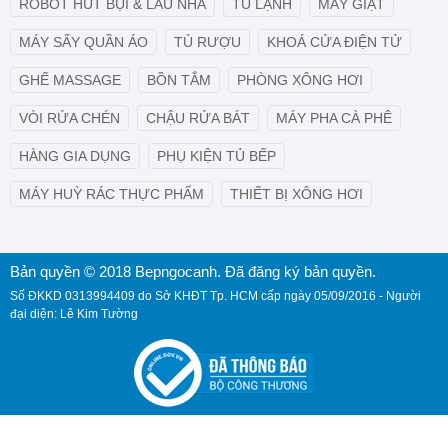
ROBOT HÚT BỤI & LAU NHÀ
TỦ LẠNH
MÁY GIẶT
MÁY SẤY QUẦN ÁO
TỦ RƯỢU
KHOÁ CỬA ĐIỆN TỬ
GHẾ MASSAGE
BỒN TẮM
PHÒNG XÔNG HƠI
VÒI RỬA CHÉN
CHẬU RỬA BÁT
MÁY PHA CÀ PHÊ
HÀNG GIA DỤNG
PHỤ KIỆN TỦ BẾP
MÁY HUỲ RÁC THỰC PHẨM
THIẾT BỊ XÔNG HƠI
Bản quyền © 2018 Bepngocanh. Đã đăng ký bản quyền.
Số ĐKKD 0313994409 do Sở KHĐT Tp. HCM cấp ngày 05/09/2016 - Người
đại diện: Lê Kim Tường