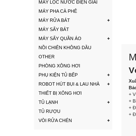
MÁY LỌC NƯỚC ĐIỆN GIẢI
MÁY PHA CÀ PHÊ
MÁY RỬA BÁT
MÁY SẤY BÁT
MÁY SẤY QUẦN ÁO
NỒI CHIÊN KHÔNG DẦU
M
OTHER
PHÒNG XÔNG HƠI
V
PHỤ KIỆN TỦ BẾP
Xuấ
ROBOT HÚT BỤI & LAU NHÀ
Bảo
THIẾT BỊ XÔNG HƠI
+ V
+ B
TỦ LẠNH
+ Đ
TỦ RƯỢU
+ Đ
VÒI RỬA CHÉN