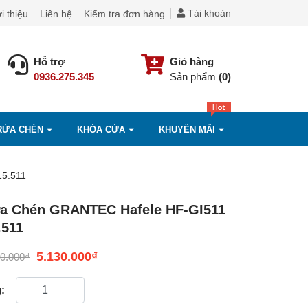
Tài khoản
i thiệu
Liên hệ
Kiểm tra đơn hàng
Hỗ trợ
Giỏ hàng
0936.275.345
Sản phẩm
(0)
RỬA CHÉN
KHÓA CỬA
KHUYẾN MÃI
15.511
ửa Chén GRANTEC Hafele HF-GI511
.511
5.130.000
₫
40.000
₫
: