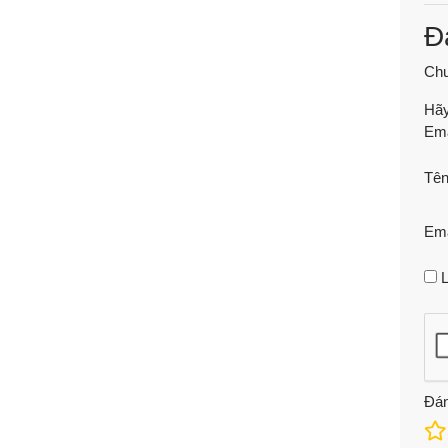
Đ
Chư
Hãy
Ema
Tê
Em
L
Đán