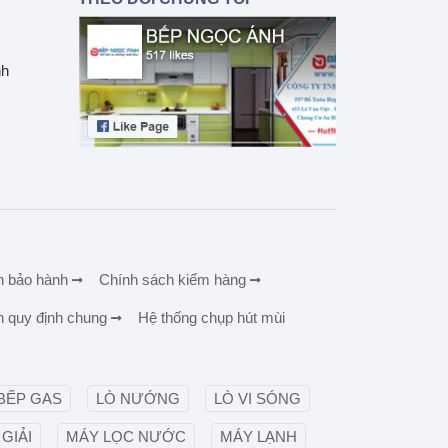
nh
h bảo hành
Chính sách kiểm hàng
h quy định chung
Hệ thống chụp hút mùi
BẾP GAS
LÒ NƯỚNG
LÒ VI SÓNG
GIẢI
MÁY LỌC NƯỚC
MÁY LẠNH