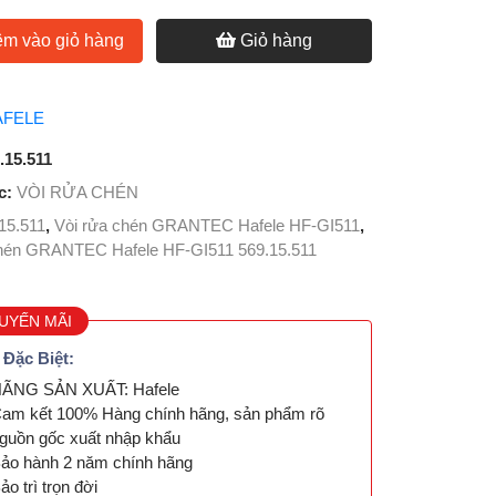
m vào giỏ hàng
Giỏ hàng
AFELE
.15.511
c:
VÒI RỬA CHÉN
15.511
,
Vòi rửa chén GRANTEC Hafele HF-GI511
,
chén GRANTEC Hafele HF-GI511 569.15.511
UYẾN MÃI
 Đặc Biệt:
ÃNG SẢN XUẤT: Hafele
am kết 100% Hàng chính hãng, sản phẩm rõ
guồn gốc xuất nhập khẩu
ảo hành 2 năm chính hãng
ảo trì trọn đời