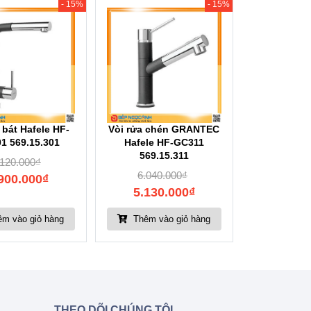
- 15%
- 15%
 bát Hafele HF-
Vòi rửa chén GRANTEC
1 569.15.301
Hafele HF-GC311
569.15.311
.120.000
₫
6.040.000
₫
900.000
₫
5.130.000
₫
m vào giỏ hàng
Thêm vào giỏ hàng
THEO DÕI CHÚNG TÔI