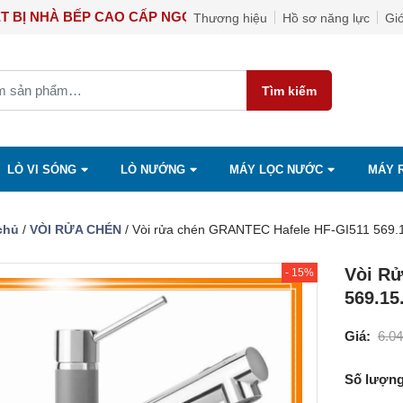
I THIẾT BỊ NHÀ BẾP CAO CẤP NGỌC ÁNH
Thương hiệu
Hồ sơ năng lực
Giớ
Tìm kiếm
LÒ VI SÓNG
LÒ NƯỚNG
MÁY LỌC NƯỚC
MÁY 
chủ
/
VÒI RỬA CHÉN
/ Vòi rửa chén GRANTEC Hafele HF-GI511 569.
Vòi R
- 15%
569.15
Giá:
6.0
Số lượng