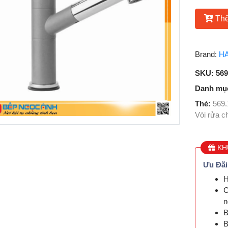
Thê
Brand:
H
SKU:
569
Danh mụ
Thẻ:
569.
Vòi rửa 
KH
Ưu Đãi
H
C
n
B
B