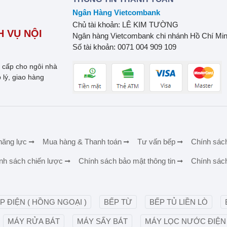
Ngân Hàng Vietcombank
Chủ tài khoản: LÊ KIM TƯỜNG
 VỤ NỘI
Ngân hàng Vietcombank chi nhánh Hồ Chí Mi
Số tài khoản: 0071 004 909 109
o cấp cho ngôi nhà
 lý, giao hàng
năng lực
Mua hàng & Thanh toán
Tư vấn bếp
Chính sác
nh sách chiến lược
Chính sách bảo mật thông tin
Chính sác
P ĐIỆN ( HỒNG NGOẠI )
BẾP TỪ
BẾP TỦ LIỀN LÒ
MÁY RỬA BÁT
MÁY SẤY BÁT
MÁY LỌC NƯỚC ĐIỆN 