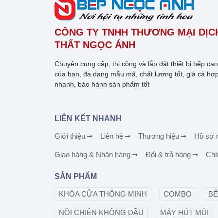
CÔNG TY TNHH THƯƠNG MẠI DỊCH
THẤT NGỌC ÁNH
Chuyên cung cấp, thi công và lắp đặt thiết bị bếp ca
của bạn, đa dạng mẫu mã, chất lượng tốt, giá cả hợp
nhanh, bảo hành sản phẩm tốt
LIÊN KẾT NHANH
Giới thiệu
Liên hệ
Thương hiệu
Hồ sơ 
Giao hàng & Nhận hàng
Đổi & trả hàng
Chí
SẢN PHẨM
KHÓA CỬA THÔNG MINH
COMBO
BẾ
NỒI CHIÊN KHÔNG DẦU
MÁY HÚT MÙI