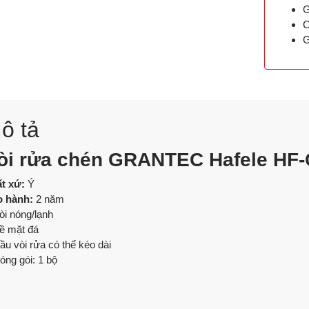
G
C
G
ô tả
òi rửa chén GRANTEC Hafele HF-G
t xứ:
Ý
 hành:
2 năm
òi nóng/lạnh
ề mặt đá
ầu vòi rửa có thể kéo dài
óng gói: 1 bộ