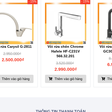
- 15%
- 15%
 rửa Carysil G-2811
Vòi rửa chén Chrome
Vòi rửa
Hafele HF-C231V
GC30
2.950.000
₫
566.32.201
8
2.500.000
₫
3.520.000
₫
6.
2.990.000
₫
Thêm vào giỏ hàng
Thêm vào giỏ hàng
Thê
THÔNG TIN THANH TOÁN